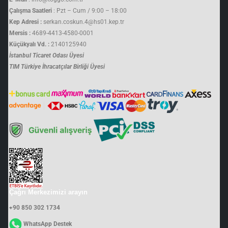
Çalışma Saatleri
: Pzt – Cum / 9:00 – 18:00
Kep Adresi :
serkan.coskun.4@hs01.kep.tr
Mersis :
4689-4413-4580-0001
Küçükyalı Vd. :
2140125940
İstanbul Ticaret Odası Üyesi
TIM Türkiye İhracatçılar Birliği Üyesi
Çağrı Merkezimizi arayın
+90 850 302 1734
WhatsApp Destek