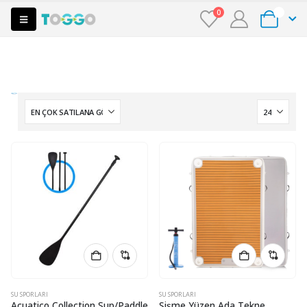
0
0
SU SPORLARI
SU SPORLARI
Acuatico Collection Sup/Paddle
Şişme Yüzen Ada Tekne