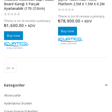
Board Küreği 3 Parçalı
Platform 2.5M X 1.5M X 0.2M
Ayarlanabilir (170-210cm)
0
5 üzerinden
There is no AI review summary.
0
5 üzerinden
₺
78,900.00
There is no AI review summary.
+ KDV
₺
1,600.00
+ KDV
Buy now
Buy now
Kategoriler
Aksesuarlar
Aydınlatma Ürünleri
Güneş Enerjisi Paketleri