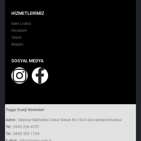
HİZMETLERİMİZ
İstek Listesi
Hesabım
Sepet
İletişim
SOSYAL MEDYA
Toggo Enerji Sistemleri
Adres :
Akpınar Mahallesi Cesur Sokak No:10/A Sancaktepe-İstanbul
Tel :
0543 256 4797
Tel :
0850 302 1734
E-Mail
: info@toggo.com.tr