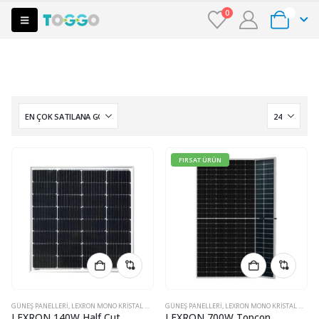
0
0
FIRSAT ÜRÜN
GÜNEŞ PANELLERI
,
LEXRON MONO KRISTAL HALFCUT GÜNEŞ PANELI
GÜNEŞ PANELLERI
,
LEXRON MONO KRISTAL HALFCUT GÜNEŞ PANELI
LEXRON 140W Half Cut
LEXRON 700W Topcon