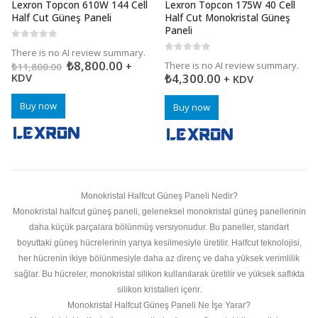
Lexron Topcon 610W 144 Cell
Lexron Topcon 175W 40 Cell
Half Cut Güneş Paneli
Half Cut Monokristal Güneş
Paneli
0
5 üzerinden
There is no AI review summary.
0
5 üzerinden
₺
8,800.00
+
There is no AI review summary.
₺
11,800.00
KDV
₺
4,300.00
+ KDV
Buy now
Buy now
Monokristal Halfcut Güneş Paneli Nedir?
Monokristal halfcut güneş paneli, geleneksel monokristal güneş panellerinin
daha küçük parçalara bölünmüş versiyonudur. Bu paneller, standart
boyuttaki güneş hücrelerinin yarıya kesilmesiyle üretilir. Halfcut teknolojisi,
her hücrenin ikiye bölünmesiyle daha az direnç ve daha yüksek verimlilik
sağlar. Bu hücreler, monokristal silikon kullanılarak üretilir ve yüksek saflıkta
silikon kristalleri içerir.
Monokristal Halfcut Güneş Paneli Ne İşe Yarar?