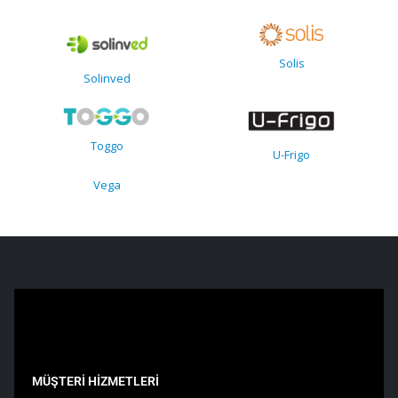
Solis
Solinved
Toggo
U-Frigo
Vega
MÜŞTERİ HİZMETLERİ