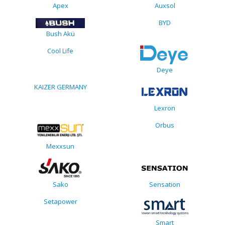
Apex
Auxsol
BYD
Bush Akü
Cool Life
Deye
KAIZER GERMANY
Lexron
Orbus
Mexxsun
Sako
Sensation
Setapower
Smart