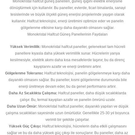
Monokristal halfcut güneş panelleri, güneş ışığını elektrik enerjisine
dönüştürmek için kullanılır. Bu paneller, evlerde, ticari binalarda, sanayi
tesislerinde ve büyük ölçekli güneş enerjisi projelerinde yaygın olarak
kullanılır. Halfcut teknolojisi, enerji üretimini optimize eder ve panelin
gölgelenme etkisine karşı daha dayanıklı olmasını sağlar.
Monokristal Halfcut Güneş Panellerinin Faydaları
Yüksek Verimlilik:
Monokristal halfcut paneller, geleneksel tam hücreli
panellere kıyasla daha yüksek verimlilik sunar. Hücrelerin yarıya
kesilmesiyle, elektrik akımı daha kısa mesafelerde taşınır, bu da direnç
kayıplarını azaltır ve enerji üretimini artırır.
Gölgelenme Toleransı:
Halfcut teknolojisi, panelin gölgelenmeye karşı daha
dayanıklı olmasını sağlar. Bu paneller, kısmi gölgelenme durumunda bile
enerji üretmeye devam eder, bu da genel performansı artırır.
Daha Az Sıcaklıkta Çalışma:
Halfcut paneller, daha düşük sıcaklıklarda
çalışır. Bu, termal kayıpları azaltır ve panelin ömrünü uzatır.
Daha Uzun Ömür:
Monokristal halfcut paneller, dayanıklı yapıları ve düşük
çalışma sıcaklıkları sayesinde uzun ömürlüdür. Genellikle 25-30 yıl boyunca
verimli bir şekilde çalışırlar.
Yüksek Güç Çıkışı:
Halfcut teknolojisi, hücrelerin daha etkili çalışmasını
sağlar ve bu da daha yüksek güç çıkışı ile sonuçlanır. Bu paneller, daha az