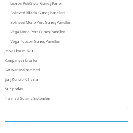
Lexron PoliKristal Güneş Paneli
Solinved Bifacial Güneş Panelleri
Solinved Mono Perc Güneş Panelleri
Vega Mono Perc Güneş Panelleri
Vega Topcon Güneş Panelleri
Jel ve Lityum Akü
Kampanyalı Ürünler
Karavan Malzemeleri
Şarj Kontrol Cihazları
Su Sporları
Tarımsal Sulama Sistemleri