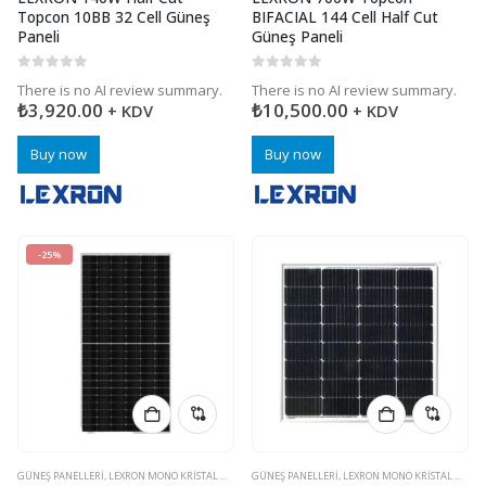
Topcon 10BB 32 Cell Güneş
BIFACIAL 144 Cell Half Cut
Paneli
Güneş Paneli
0
5 üzerinden
0
5 üzerinden
There is no AI review summary.
There is no AI review summary.
₺
3,920.00
₺
10,500.00
+ KDV
+ KDV
Buy now
Buy now
-25%
GÜNEŞ PANELLERI
,
LEXRON MONO KRISTAL HALFCUT GÜNEŞ PANELI
GÜNEŞ PANELLERI
,
LEXRON MONO KRISTAL HALFCUT GÜNEŞ PANELI