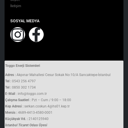
İletişim
SOSYAL MEDYA
Toggo Enerji Sistemleri
Adres :
Akpınar Mahallesi Cesur Sokak No:10/A Sancaktepe-İstanbul
Tel :
0543 256 4797
Tel :
0850 302 1734
E-Mail
: info@toggo.com.tr
Çalışma Saatleri
: Pzt – Cum / 9:00 – 18:00
Kep Adresi :
serkan.coskun.4@hs01.kep.tr
Mersis :
4689-4413-4580-0001
Küçükyalı Vd. :
2140125940
İstanbul Ticaret Odası Üyesi