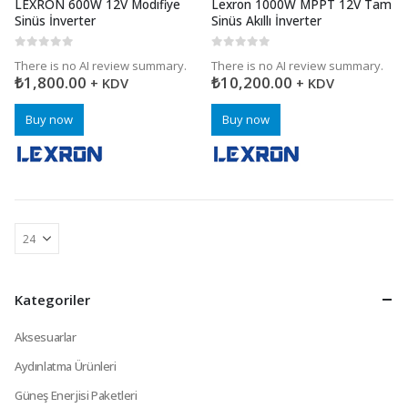
LEXRON 600W 12V Modifiye
Lexron 1000W MPPT 12V Tam
Sinüs İnverter
Sinüs Akıllı İnverter
0
5 üzerinden
0
5 üzerinden
There is no AI review summary.
There is no AI review summary.
₺
1,800.00
₺
10,200.00
+ KDV
+ KDV
Buy now
Buy now
Kategoriler
Aksesuarlar
Aydınlatma Ürünleri
Güneş Enerjisi Paketleri