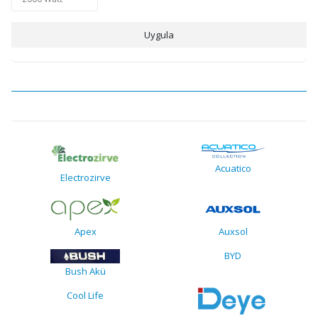
Uygula
Acuatico
Electrozirve
Apex
Auxsol
BYD
Bush Akü
Cool Life