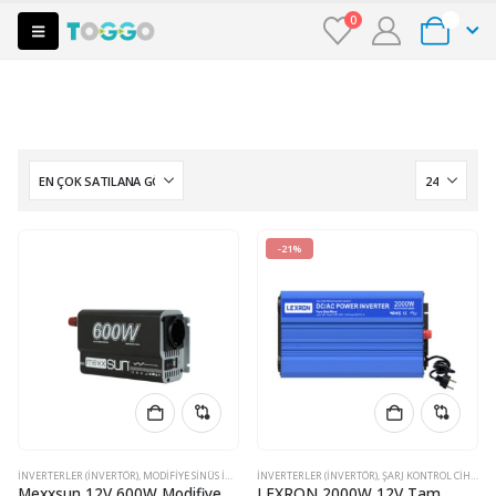
0
0
-21%
İNVERTERLER (INVERTÖR)
,
MODIFIYE SINÜS İNVERTERLER
İNVERTERLER (INVERTÖR)
,
ŞARJ KONTROL CIHAZLARI
,
ŞARJ KONTROL CIHAZLARI
Mexxsun 12V 600W Modifiye
LEXRON 2000W 12V Tam