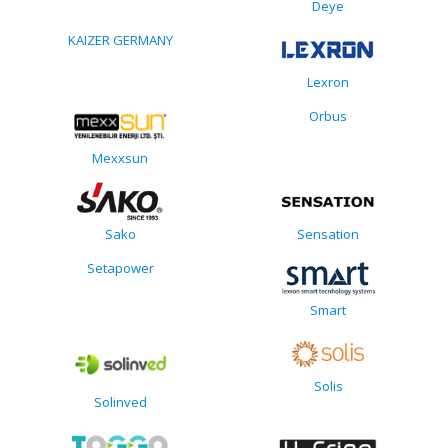
Deye
KAIZER GERMANY
Lexron
Orbus
Mexxsun
Sako
Sensation
Setapower
Smart
Solis
Solinved