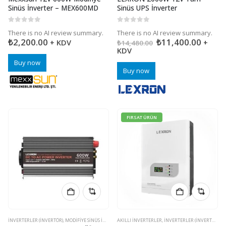
Sinüs İnverter – MEX600MD
Sinüs UPS İnverter
0
5 üzerinden
0
5 üzerinden
There is no AI review summary.
There is no AI review summary.
₺
2,200.00
₺
11,400.00
+ KDV
+
₺
14,480.00
KDV
Buy now
Buy now
FIRSAT ÜRÜN
İNVERTERLER (INVERTÖR)
,
MODIFIYE SINÜS İNVERTERLER
AKILLI İNVERTERLER
,
ŞARJ KONTROL CIHAZLARI
,
İNVERTERLER (INVERTÖR)
,
MP