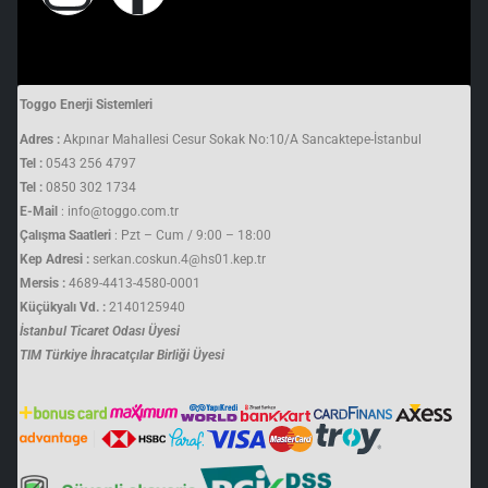
Toggo Enerji Sistemleri
Adres :
Akpınar Mahallesi Cesur Sokak No:10/A Sancaktepe-İstanbul
Tel :
0543 256 4797
Tel :
0850 302 1734
E-Mail
: info@toggo.com.tr
Çalışma Saatleri
: Pzt – Cum / 9:00 – 18:00
Kep Adresi :
serkan.coskun.4@hs01.kep.tr
Mersis :
4689-4413-4580-0001
Küçükyalı Vd. :
2140125940
İstanbul Ticaret Odası Üyesi
TIM Türkiye İhracatçılar Birliği Üyesi