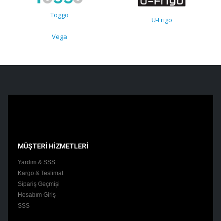
Toggo
U-Frigo
Vega
MÜŞTERİ HİZMETLERİ
Yardım & SSS
Kargo & Teslimat
Sipariş Geçmişi
Hesabım Giriş
SSS