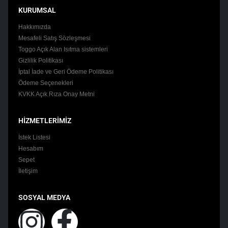
KURUMSAL
Hakkımızda
Mesafeli Satış Sözleşmesi
Toggo Açık Alan Isıtma sistemleri
Gizlilik Politikası
İptal İade ve Geri Ödeme Politikası
Ödeme Seçenekleri
KVKK Açık Rıza Onay Metni
HİZMETLERİMİZ
İstek Listesi
Hesabım
Sepet
İletişim
SOSYAL MEDYA