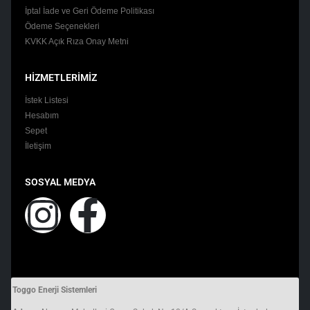
İptal İade ve Geri Ödeme Politikası
Ödeme Seçenekleri
KVKK Açık Rıza Onay Metni
HİZMETLERİMİZ
İstek Listesi
Hesabım
Sepet
İletişim
SOSYAL MEDYA
Toggo Enerji Sistemleri