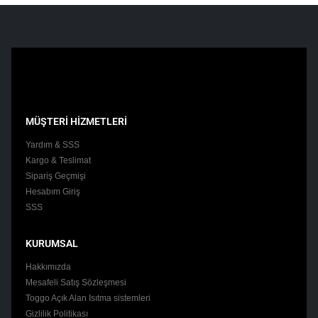
MÜŞTERİ HİZMETLERİ
Yardım & SSS
Kargo & Teslimat
Sipariş Geçmişi
Hesabım Giriş
SSS
KURUMSAL
Hakkımızda
Mesafeli Satış Sözleşmesi
Toggo Açık Alan Isıtma sistemleri
Gizlilik Politikası