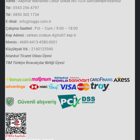
Adres :
Akpınar Mahallesi Cesur Sokak No:10/A Sancaktepe-İstanbul
Tel :
0543 256 4797
Tel :
0850 302 1734
E-Mail
: info@toggo.com.tr
Çalışma Saatleri
: Pzt – Cum / 9:00 – 18:00
Kep Adresi :
serkan.coskun.4@hs01.kep.tr
Mersis :
4689-4413-4580-0001
Küçükyalı Vd. :
2140125940
İstanbul Ticaret Odası Üyesi
TIM Türkiye İhracatçılar Birliği Üyesi
Çağrı Merkezimizi arayın