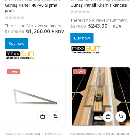
AKSESUARLAR
,
SOLAR MONTAJ EKIPMANLARI
AKSESUARLAR
,
SOLAR MONTAJ EKIPMANLARI
Güneş Paneli 40×40 Sigma
Güneş Paneli Kiremit kancası
profil
0
5 üzerinden
There is no AI review summary.
0
5 üzerinden
₺
243.00
There is no AI review summary.
+ KDV
₺
270.00
₺
1,260.00
+ KDV
₺
1,400.00
Buy now
Buy now
-10%
-10%
AKSESUARLAR
,
SOLAR MONTAJ EKIPMANLARI
AKSESUARLAR
,
SOLAR MONTAJ EKIPMANLARI