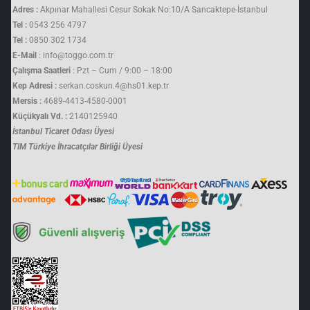
Adres :
Akpınar Mahallesi Cesur Sokak No:10/A Sancaktepe-İstanbul
Tel :
0543 256 4797
Tel :
0850 302 1734
E-Mail
: info@toggo.com.tr
Çalışma Saatleri
: Pzt – Cum / 9:00 – 18:00
Kep Adresi :
serkan.coskun.4@hs01.kep.tr
Mersis :
4689-4413-4580-0001
Küçükyalı Vd. :
2140125940
İstanbul Ticaret Odası Üyesi
TIM Türkiye İhracatçılar Birliği Üyesi