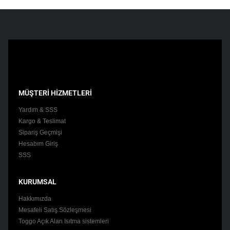
MÜŞTERİ HİZMETLERİ
Yardım & SSS
Kargo & Teslimat
Sipariş Geçmişi
Hesabım Giriş
SSS
KURUMSAL
Hakkımızda
Mesafeli Satış Sözleşmesi
Toggo Açık Alan Isıtma sistemleri