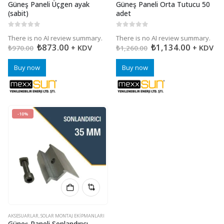
Güneş Paneli Üçgen ayak
Güneş Paneli Orta Tutucu 50
(sabit)
adet
0
5 üzerinden
0
5 üzerinden
There is no AI review summary.
There is no AI review summary.
₺
873.00
₺
1,134.00
+ KDV
+ KDV
₺
970.00
₺
1,260.00
Buy now
Buy now
-10%
AKSESUARLAR
,
SOLAR MONTAJ EKIPMANLARI
Güneş Paneli Sonlandırıcı