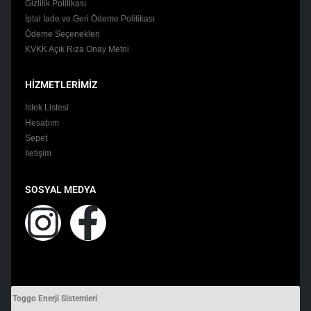
Gizlilik Politikası
İptal İade ve Geri Ödeme Politikası
Ödeme Seçenekleri
KVKK Açık Rıza Onay Metni
HİZMETLERİMİZ
İstek Listesi
Hesabım
Sepet
İletişim
SOSYAL MEDYA
Toggo Enerji Sistemleri