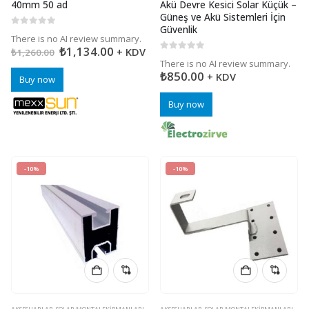
40mm 50 ad
Akü Devre Kesici Solar Küçük –
Güneş ve Akü Sistemleri İçin
Güvenlik
0
5 üzerinden
There is no AI review summary.
₺
1,134.00
+ KDV
₺
1,260.00
0
5 üzerinden
There is no AI review summary.
₺
850.00
+ KDV
Buy now
Buy now
-10%
-10%