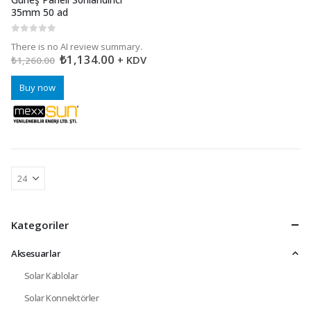
35mm 50 ad
0
5 üzerinden
There is no AI review summary.
₺
1,134.00
+ KDV
₺
1,260.00
Buy now
Kategoriler
Aksesuarlar
Solar Kablolar
Solar Konnektörler