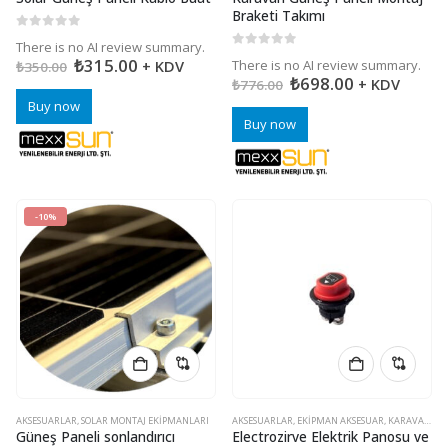
Braketi Takımı
0
5 üzerinden
There is no AI review summary.
0
5 üzerinden
₺
315.00
+ KDV
There is no AI review summary.
₺
350.00
₺
698.00
+ KDV
₺
776.00
Buy now
Buy now
-10%
AKSESUARLAR
,
SOLAR MONTAJ EKIPMANLARI
AKSESUARLAR
,
EKIPMAN AKSESUAR
,
KARAVAN MALZEMELERI
Güneş Paneli sonlandırıcı
Electrozirve Elektrik Panosu ve