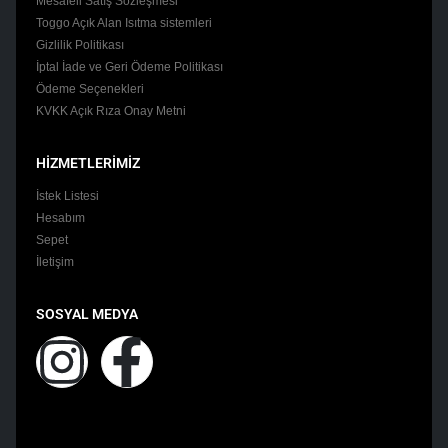
Mesafeli Satış Sözleşmesi
Toggo Açık Alan Isıtma sistemleri
Gizlilik Politikası
İptal İade ve Geri Ödeme Politikası
Ödeme Seçenekleri
KVKK Açık Rıza Onay Metni
HİZMETLERİMİZ
İstek Listesi
Hesabım
Sepet
İletişim
SOSYAL MEDYA