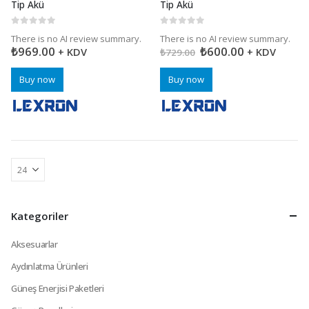
Tip Akü
Tip Akü
0
5 üzerinden
0
5 üzerinden
There is no AI review summary.
There is no AI review summary.
₺
969.00
₺
600.00
+ KDV
+ KDV
₺
729.00
Buy now
Buy now
Kategoriler
Aksesuarlar
Aydınlatma Ürünleri
Güneş Enerjisi Paketleri