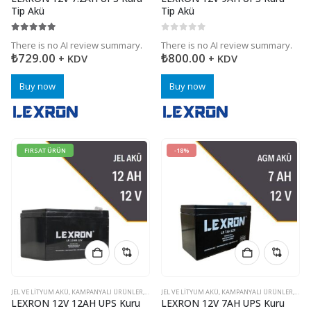
Tip Akü
Tip Akü
5
5 üzerinden
0
5 üzerinden
There is no AI review summary.
There is no AI review summary.
₺
729.00
₺
800.00
+ KDV
+ KDV
Buy now
Buy now
FIRSAT ÜRÜN
-18%
JEL VE LITYUM AKÜ
,
KAMPANYALI ÜRÜNLER
,
KURU TIP AKÜ
JEL VE LITYUM AKÜ
,
KAMPANYALI ÜRÜNLER
,
KURU
LEXRON 12V 12AH UPS Kuru
LEXRON 12V 7AH UPS Kuru