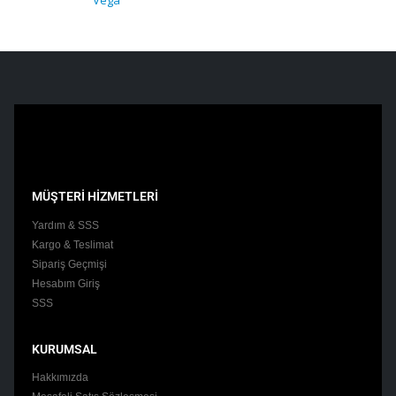
Vega
MÜŞTERİ HİZMETLERİ
Yardım & SSS
Kargo & Teslimat
Sipariş Geçmişi
Hesabım Giriş
SSS
KURUMSAL
Hakkımızda