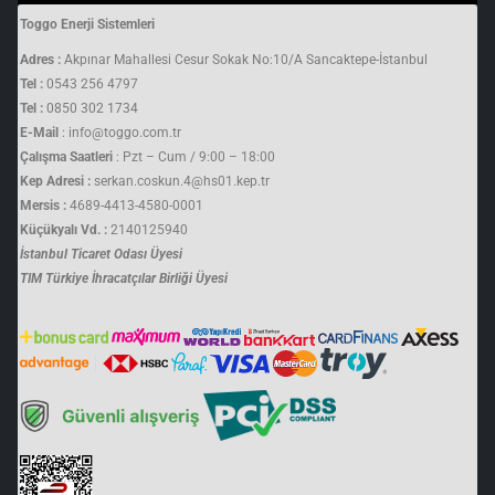
Toggo Enerji Sistemleri
Adres :
Akpınar Mahallesi Cesur Sokak No:10/A Sancaktepe-İstanbul
Tel :
0543 256 4797
Tel :
0850 302 1734
E-Mail
: info@toggo.com.tr
Çalışma Saatleri
: Pzt – Cum / 9:00 – 18:00
Kep Adresi :
serkan.coskun.4@hs01.kep.tr
Mersis :
4689-4413-4580-0001
Küçükyalı Vd. :
2140125940
İstanbul Ticaret Odası Üyesi
TIM Türkiye İhracatçılar Birliği Üyesi