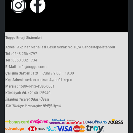
Toggo Enerji Sistemleri
Adres :
Akpınar Mahallesi Cesur Sokak No:10/A Sancaktepe-İstanbul
Tel :
0543 256 4797
Tel :
0850 302 1734
E-Mail
: info@toggo.com.tr
Çalışma Saatleri
: Pzt – Cum / 9:00 – 18:00
Kep Adresi :
serkan.coskun.4@hs01.kep.tr
Mersis :
4689-4413-4580-0001
Küçükyalı Vd. :
2140125940
İstanbul Ticaret Odası Üyesi
TIM Türkiye İhracatçılar Birliği Üyesi