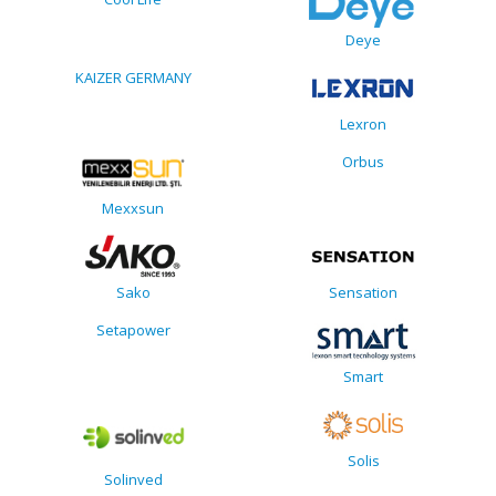
Deye
KAIZER GERMANY
Lexron
Orbus
Mexxsun
Sako
Sensation
Setapower
Smart
Solis
Solinved