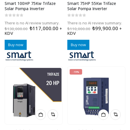
Smart 100HP 75Kw Trifaze
Smart 75HP 55Kw Trifaze
Solar Pompa Inverter
Solar Pompa Inverter
0
5 üzerinden
0
5 üzerinden
There is no AI review summary.
There is no AI review summary.
₺
117,000.00
₺
99,900.00
+
+
₺
130,000.00
₺
110,000.00
KDV
KDV
Buy now
Buy now
-19%