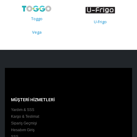
Toggo
U-Frigo
Vega
MÜŞTERİ HİZMETLERİ
Yardım & SSS
Kargo & Teslimat
Sipariş Geçmişi
Hesabım Giriş
SSS