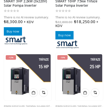
SMART 3HP 2.2kW (3x220V)
SMART 10HP 7.5kw Trifaze
Solar Pompa İnverter
Solar Pompa İnverter
0
5 üzerinden
0
5 üzerinden
There is no AI review summary.
There is no AI review summary.
₺
8,300.00
₺
18,250.00
+ KDV
+
₺
22,800.00
KDV
Buy now
Buy now
-12%
-19%
POMPA SÜRÜCÜLERI
,
TARIMSAL SULAMA SISTEMLERI
POMPA SÜRÜCÜLERI
,
TARIMSAL SULAMA SISTEMLERI