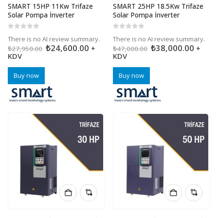
SMART 15HP 11Kw Trifaze
SMART 25HP 18.5Kw Trifaze
Solar Pompa İnverter
Solar Pompa İnverter
0
5 üzerinden
0
5 üzerinden
There is no AI review summary.
There is no AI review summary.
₺
24,600.00
₺
38,000.00
+
+
₺
27,950.00
₺
47,000.00
KDV
KDV
Buy now
Buy now