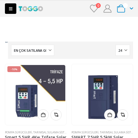
0
0
-10%
POMPA SÜRÜCÜLERI
,
TARIMSAL SULAMA SISTEMLERI
POMPA SÜRÜCÜLERI
,
TARIMSAL SULAMA SISTEMLERI
Smart 5.5HP 4Kw Trifaze Solar
SMART 7.5HP 5.5kW Solar