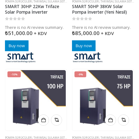
POMPA SÜRÜCÜLERI
,
TARIMSAL SULAMA SISTEMLERI
POMPA SÜRÜCÜLERI
,
TARIMSAL SULAMA SISTEMLERI
SMART 30HP 22Kw Trifaze
SMART 50HP 38KW Solar
Solar Pompa İnverter
Pompa İnverter (Yeni Nesil)
0
5 üzerinden
0
5 üzerinden
There is no AI review summary.
There is no AI review summary.
₺
51,000.00
₺
85,000.00
+ KDV
+ KDV
Buy now
Buy now
-10%
-9%
POMPA SÜRÜCÜLERI
,
TARIMSAL SULAMA SISTEMLERI
POMPA SÜRÜCÜLERI
,
TARIMSAL SULAMA SISTEMLERI