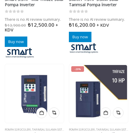
Pompa Inverter
Tarımsal Pompa İnverter
0
5 üzerinden
0
5 üzerinden
There is no AI review summary.
There is no AI review summary.
₺
12,500.00
₺
16,200.00
+
+ KDV
₺
13,900.00
KDV
Buy now
Buy now
-20%
POMPA SÜRÜCÜLERI
,
TARIMSAL SULAMA SISTEMLERI
POMPA SÜRÜCÜLERI
,
TARIMSAL SULAMA SISTEMLERI