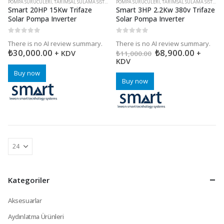
POMPA SÜRÜCÜLERI
,
TARIMSAL SULAMA SISTEMLERI
POMPA SÜRÜCÜLERI
,
TARIMSAL SULAMA SISTEMLERI
Smart 20HP 15Kw Trifaze
Smart 3HP 2.2Kw 380v Trifaze
Solar Pompa Inverter
Solar Pompa Inverter
0
5 üzerinden
0
5 üzerinden
There is no AI review summary.
There is no AI review summary.
₺
30,000.00
₺
8,900.00
+ KDV
+
₺
11,000.00
KDV
Buy now
Buy now
Kategoriler
Aksesuarlar
Aydınlatma Ürünleri