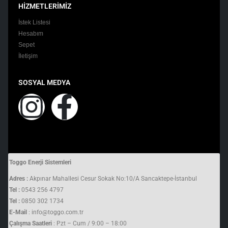
HİZMETLERİMİZ
İstek Listesi
Hesabım
Sepet
İletişim
SOSYAL MEDYA
Toggo Enerji Sistemleri
Adres :
Akpınar Mahallesi Cesur Sokak No:10/A Sancaktepe-İstanbul
Tel :
0543 256 4797
Tel :
0850 302 1734
E-Mail
: info@toggo.com.tr
Çalışma Saatleri
: Pzt – Cum / 9:00 – 18:00