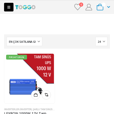
0
0
FIRSAT ÜRÜN
İNVERTERLER (INVERTÖR)
,
ŞARJLI TAM SINÜS İNVERTERLER
,
TAM SINÜS İNVERTERLER
LEXRON 1000W 12V Tam