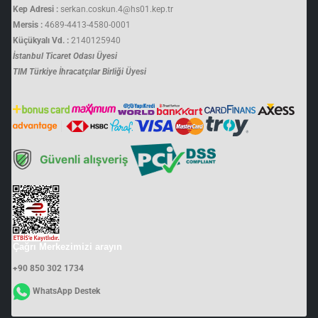
Kep Adresi :
serkan.coskun.4@hs01.kep.tr
Mersis :
4689-4413-4580-0001
Küçükyalı Vd. :
2140125940
İstanbul Ticaret Odası Üyesi
TIM Türkiye İhracatçılar Birliği Üyesi
Çağrı Merkezimizi arayın
+90 850 302 1734
WhatsApp Destek