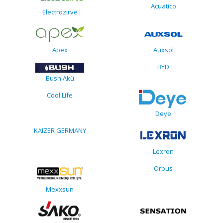
Acuatico
Electrozirve
Apex
Auxsol
BYD
Bush Akü
Cool Life
Deye
KAIZER GERMANY
Lexron
Orbus
Mexxsun