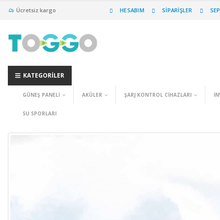
Ücretsiz kargo
HESABIM
SIPARIŞLER
SE
KATEGORILER
GÜNEŞ PANELI
AKÜLER
ŞARJ KONTROL CIHAZLARI
İN
SU SPORLARI