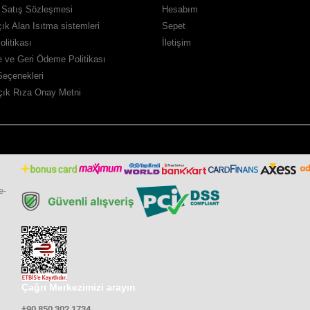
 Satış Sözleşmesi
Hesabım
ık Alan Isıtma sistemleri
Sepet
Politikası
İletişim
de ve Geri Ödeme Politikası
eçenekleri
ık Rıza Onay Metni
e-
Çağrı Merkezimizi arayın
+90 850 302 1734