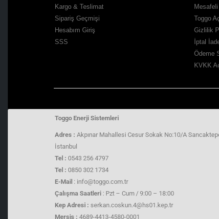
Kargo & Teslimat
Mesafeli
Sipariş Geçmişi
Toggo Aç
Hesabım Giriş
Gizlilik 
SSS
İptal İa
Ödeme S
KVKK Aç
Toggo Enerji Sistemleri
Adres :
Akpınar Mahallesi Cesur Sokak No:10/A Sancaktep
İstanbul
Tel :
0543 256 4797
Tel :
0850 302 1734
E-Mail
: info@toggo.com.tr
Çalışma Saatleri
: Pzt – Cum / 9:00 – 18:00
Kep Adresi :
serkan.coskun.4@hs01.kep.tr
Mersis :
4689-4413-4580-0001