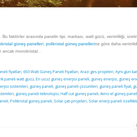
r. Bu faktörler arasında panelin tipi, markası, watt gücü, verimliliği, üreti
kristal güneş panelleri
,
polikristal güneş panelleri
ne göre daha verimlid
r ancak monokristal...
eli fiyatları
,
650 Watt Güneş Paneli Fiyatları
,
Arazi ges projeleri
,
Aynı gün ka
rik paneli watt gücü
,
En ucuz güneş enerjisi paneli
,
güneş enerjisi
,
güneş ener
rjisi sistemleri
,
güneş paneli
,
güneş paneli çözümleri
,
güneş paneli fiyat
,
gü
stemleri
,
güneş paneli teknolojisi
,
Half cut güneş paneli
,
ikinci el güneş paneli
aneli
,
Polikristal güneş paneli
,
Solar çatı projeleri
,
Solar enerji paneli özellikl