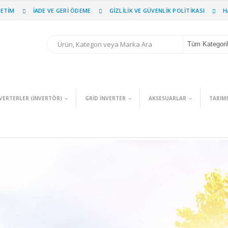
PETIM
İADE VE GERI ÖDEME
GIZLILIK VE GÜVENLIK POLITIKASI
H
Tüm Kategori
VERTERLER (INVERTÖR)
GRID İNVERTER
AKSESUARLAR
TARIM