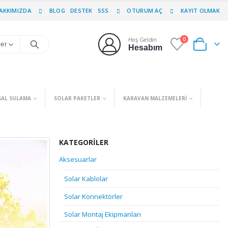
AKKIMIZDA
BLOG
DESTEK
SSS
OTURUM AÇ
KAYIT OLMAK
Hoş Geldin
0
0
ler
Hesabım
SAL SULAMA
SOLAR PAKETLER
KARAVAN MALZEMELERI
KATEGORILER
Aksesuarlar
Solar Kablolar
Solar Konnektörler
Solar Montaj Ekipmanları