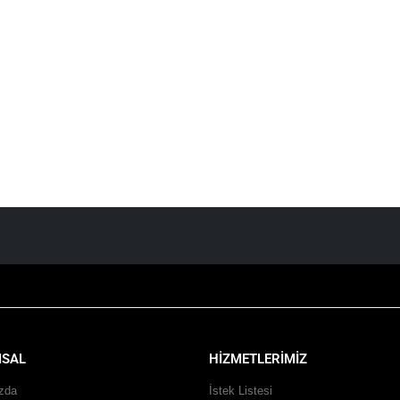
SAL
HİZMETLERİMİZ
zda
İstek Listesi