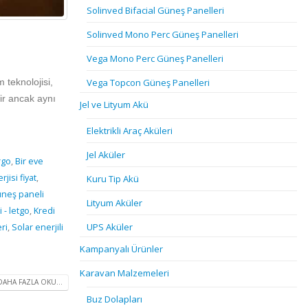
Solinved Bifacial Güneş Panelleri
Solinved Mono Perc Güneş Panelleri
Vega Mono Perc Güneş Panelleri
Vega Topcon Güneş Panelleri
m teknolojisi,
ir ancak aynı
Jel ve Lityum Akü
Elektrikli Araç Aküleri
Jel Aküler
rgo
,
Bir eve
jisi fiyat
,
Kuru Tip Akü
neş paneli
Lityum Aküler
 - letgo
,
Kredi
UPS Aküler
eri
,
Solar enerjili
Kampanyalı Ürünler
Karavan Malzemeleri
DAHA FAZLA OKU...
Buz Dolapları