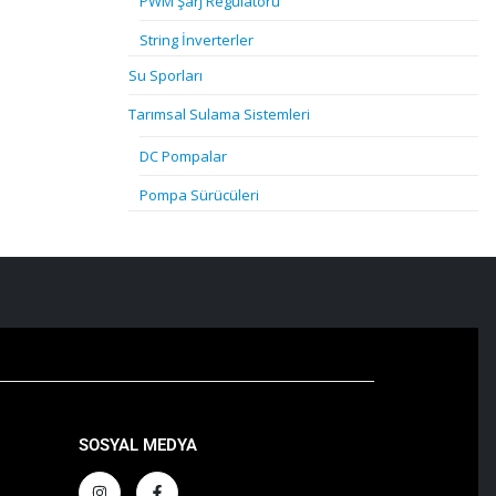
PWM Şarj Regülatörü
String İnverterler
Su Sporları
Tarımsal Sulama Sistemleri
DC Pompalar
Pompa Sürücüleri
SOSYAL MEDYA