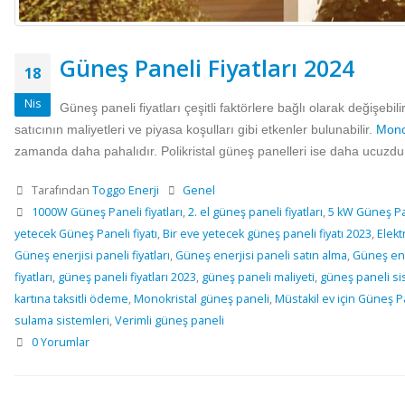
Güneş Paneli Fiyatları 2024
18
Nis
Güneş paneli fiyatları çeşitli faktörlere bağlı olarak değişebili
satıcının maliyetleri ve piyasa koşulları gibi etkenler bulunabilir.
Mono
zamanda daha pahalıdır. Polikristal güneş panelleri ise daha ucuzdu
Tarafından
Toggo Enerji
Genel
1000W Güneş Paneli fiyatları
,
2. el güneş paneli fiyatları
,
5 kW Güneş Pan
yetecek Güneş Paneli fiyatı
,
Bir eve yetecek güneş paneli fiyatı 2023
,
Elekt
Güneş enerjisi paneli fiyatları
,
Güneş enerjisi paneli satın alma
,
Güneş ene
fiyatları
,
güneş paneli fiyatları 2023
,
güneş paneli maliyeti
,
güneş paneli si
kartına taksitli ödeme
,
Monokristal güneş paneli
,
Müstakil ev için Güneş P
sulama sistemleri
,
Verimli güneş paneli
0 Yorumlar