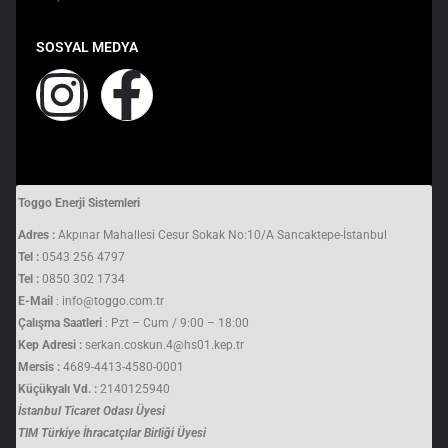
SOSYAL MEDYA
Toggo Enerji Sistemleri
Adres :
Akpınar Mahallesi Cesur Sokak No:10/A Sancaktepe-İstanbul
Tel :
0543 256 4797
Tel :
0850 302 1734
E-Mail
: info@toggo.com.tr
Çalışma Saatleri
: Pzt – Cum / 9:00 – 18:00
Kep Adresi :
serkan.coskun.4@hs01.kep.tr
Mersis :
4689-4413-4580-0001
Küçükyalı Vd. :
2140125940
İstanbul Ticaret Odası Üyesi
TIM Türkiye İhracatçılar Birliği Üyesi