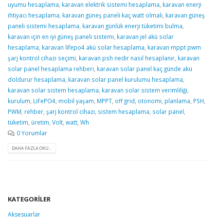
uyumu hesaplama
,
karavan elektrik sistemi hesaplama
,
karavan enerji
ihtiyacı hesaplama
,
karavan güneş paneli kaç watt olmalı
,
karavan güneş
paneli sistemi hesaplama
,
karavan günlük enerji tüketimi bulma
,
karavan için en iyi güneş paneli sistemi
,
karavan jel akü solar
hesaplama
,
karavan lifepo4 akü solar hesaplama
,
karavan mppt pwm
şarj kontrol cihazı seçimi
,
karavan psh nedir nasıl hesaplanır
,
karavan
solar panel hesaplama rehberi
,
karavan solar panel kaç günde akü
doldurur hesaplama
,
karavan solar panel kurulumu hesaplama
,
karavan solar sistem hesaplama
,
karavan solar sistem verimliliği
,
kurulum
,
LiFePO4
,
mobil yaşam
,
MPPT
,
off grid
,
otonomi
,
planlama
,
PSH
,
PWM
,
rehber
,
şarj kontrol cihazı
,
sistem hesaplama
,
solar panel
,
tüketim
,
üretim
,
Volt
,
watt
,
Wh
0 Yorumlar
DAHA FAZLA OKU...
KATEGORILER
Aksesuarlar