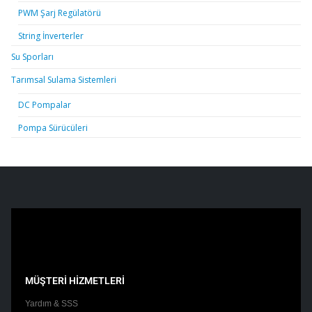
PWM Şarj Regülatörü
String İnverterler
Su Sporları
Tarımsal Sulama Sistemleri
DC Pompalar
Pompa Sürücüleri
MÜŞTERİ HİZMETLERİ
Yardım & SSS