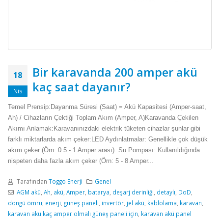
Bir karavanda 200 amper akü
18
kaç saat dayanır?
Nis
Temel Prensip:Dayanma Süresi (Saat) = Akü Kapasitesi (Amper-saat,
Ah) / Cihazların Çektiği Toplam Akım (Amper, A)Karavanda Çekilen
Akımı Anlamak:Karavanınızdaki elektrik tüketen cihazlar şunlar gibi
farklı miktarlarda akım çeker:LED Aydınlatmalar: Genellikle çok düşük
akım çeker (Örn: 0.5 - 1 Amper arası). Su Pompası: Kullanıldığında
nispeten daha fazla akım çeker (Örn: 5 - 8 Amper...
Tarafından
Toggo Enerji
Genel
AGM akü
,
Ah
,
akü
,
Amper
,
batarya
,
deşarj derinliği
,
detaylı
,
DoD
,
döngü ömrü
,
enerji
,
güneş paneli
,
invertör
,
jel akü
,
kablolama
,
karavan
,
karavan akü kaç amper olmalı güneş paneli için
,
karavan akü panel