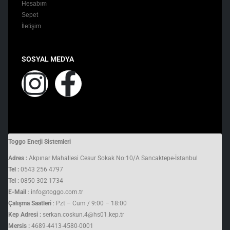
Hesabım
Sepet
İletişim
SOSYAL MEDYA
Toggo Enerji Sistemleri
Adres :
Akpınar Mahallesi Cesur Sokak No:10/A Sancaktepe-İstanbul
Tel :
0543 256 4797
Tel :
0850 302 1734
E-Mail
: info@toggo.com.tr
Çalışma Saatleri
: Pzt – Cum / 9:00 – 18:00
Kep Adresi :
serkan.coskun.4@hs01.kep.tr
Mersis :
4689-4413-4580-0001