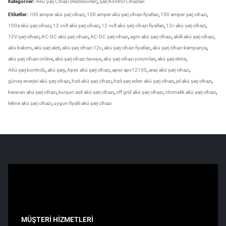
Kategoriler:
Akü Şarj Cihazı (Redresörler)
,
Şarj Kontrol Cihazları
Etiketler:
100 amper akü şarj cihazı
,
100 amper akü şarj cihazı fiyatları
,
100 amper şarj cihazı
,
100a akü şarj cihazı
,
12 volt akü şarj cihazı
,
12 volt akü şarj cihazı fiyatları
,
12v akü şarj cihazı
,
12V şarj cihazı
,
AC-DC akü şarj cihazı
,
AC-DC şarj cihazı
,
agm akü şarj cihazı
,
akıllı akü şarj cihazı
,
akü bakımı
,
akü şarj aleti
,
akü şarj cihazı 12v
,
akü şarj cihazı fiyatları
,
akü şarj cihazı kampanya
,
akü şarj cihazı online
,
akü şarj cihazı tavsiye
,
akü şarj cihazı yorumları
,
akü şarj etme
,
Akü şarj kontrolü
,
akü şarjı
,
Apex akü şarj cihazı
,
apex apx12100
,
araç akü şarj cihazı
,
güneş enerjisi akü şarj cihazı
,
hızlı akü şarj cihazı
,
hızlı şarj eden akü şarj cihazı
,
jel akü şarj cihazı
,
karavan akü şarj cihazı
,
kurşun asit akü şarj cihazı
,
off grid akü şarj cihazı
,
otomatik akü şarj cihazı
,
tekne akü şarj cihazı
,
uygun fiyatlı akü şarj cihazı
MÜŞTERİ HİZMETLERİ