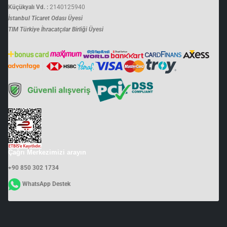
Küçükyalı Vd. :
2140125940
İstanbul Ticaret Odası Üyesi
TIM Türkiye İhracatçılar Birliği Üyesi
Çağrı Merkezimizi arayın
+90 850 302 1734
WhatsApp Destek