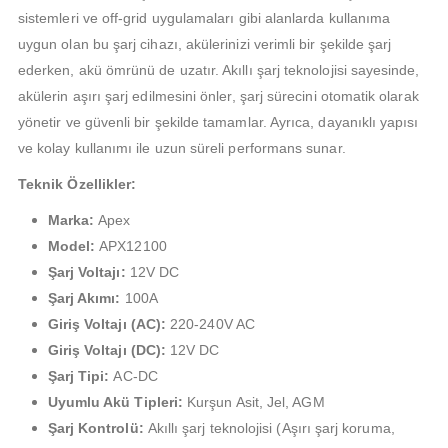
sistemleri ve off-grid uygulamaları gibi alanlarda kullanıma
uygun olan bu şarj cihazı, akülerinizi verimli bir şekilde şarj
ederken, akü ömrünü de uzatır. Akıllı şarj teknolojisi sayesinde,
akülerin aşırı şarj edilmesini önler, şarj sürecini otomatik olarak
yönetir ve güvenli bir şekilde tamamlar. Ayrıca, dayanıklı yapısı
ve kolay kullanımı ile uzun süreli performans sunar.
Teknik Özellikler:
Marka:
Apex
Model:
APX12100
Şarj Voltajı:
12V DC
Şarj Akımı:
100A
Giriş Voltajı (AC):
220-240V AC
Giriş Voltajı (DC):
12V DC
Şarj Tipi:
AC-DC
Uyumlu Akü Tipleri:
Kurşun Asit, Jel, AGM
Şarj Kontrolü:
Akıllı şarj teknolojisi (Aşırı şarj koruma,