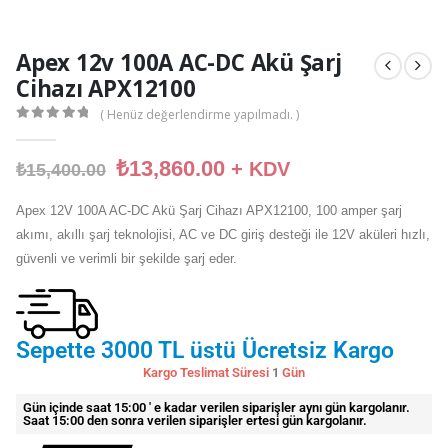
Apex 12v 100A AC-DC Akü Şarj
Cihazı APX12100
( Henüz değerlendirme yapılmadı. )
0
out of 5
₺
13,860.00
+ KDV
₺
15,400.00
Apex 12V 100A AC-DC Akü Şarj Cihazı APX12100, 100 amper şarj
akımı, akıllı şarj teknolojisi, AC ve DC giriş desteği ile 12V aküleri hızlı,
güvenli ve verimli bir şekilde şarj eder.
Sepette 3000 TL üstü Ücretsiz Kargo
Kargo Teslimat Süresi
1
Gün
Gün içinde saat 15:00 ' e kadar verilen siparişler aynı gün kargolanır.
Saat 15:00 den sonra verilen siparişler ertesi gün kargolanır.