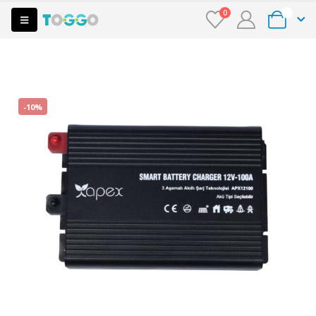
0
0
-10%