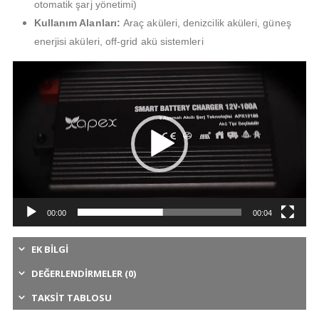
otomatik şarj yönetimi)
Kullanım Alanları:
Araç aküleri, denizcilik aküleri, güneş
enerjisi aküleri, off-grid akü sistemleri
Video
oynatıcı
00:00
00:04
EK BILGI
DEĞERLENDIRMELER (0)
TAKSIT TABLOSU