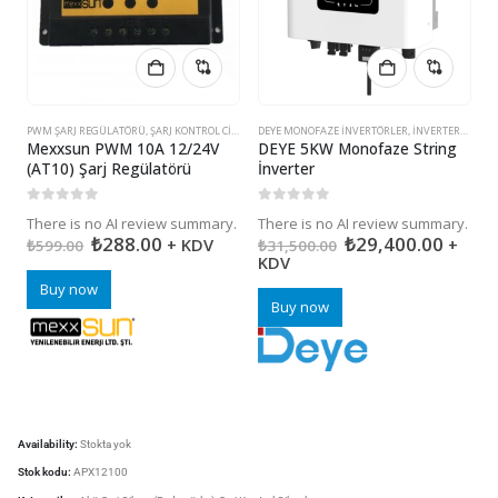
PWM ŞARJ REGÜLATÖRÜ
,
ŞARJ KONTROL CIHAZLARI
DEYE MONOFAZE İNVERTÖRLER
,
İNVERTERLER (INVERTÖR)
İ
Mexxsun PWM 10A 12/24V
DEYE 5KW Monofaze String
M
(AT10) Şarj Regülatörü
İnverter
S
0
5 üzerinden
0
5 üzerinden
0
There is no AI review summary.
There is no AI review summary.
T
₺
288.00
₺
29,400.00
+ KDV
+
₺
599.00
₺
31,500.00
KDV
Buy now
Buy now
Availability:
Stokta yok
Stok kodu:
APX12100