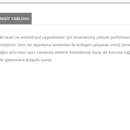
AKSIT TABLOSU
kli ticari ve endüstriyel uygulamalar için tasarlanmış yüksek performanslı
üştürür, hem de depolama sistemleri ile entegre çalışarak enerji yönet
iliğini artırırken aynı zamanda elektrik kesintilerine karşı da koruma s
le işletmelere kolaylık sunar.