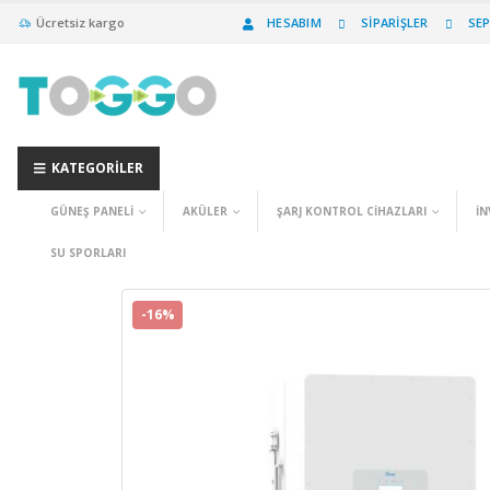
Ücretsiz kargo
HESABIM
SIPARIŞLER
SE
KATEGORILER
GÜNEŞ PANELI
AKÜLER
ŞARJ KONTROL CIHAZLARI
İN
SU SPORLARI
-16%