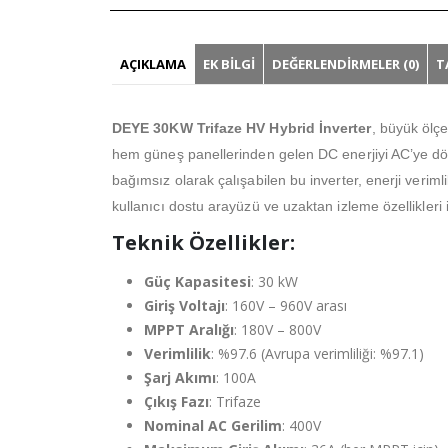
AÇIKLAMA
EK BILGI
DEĞERLENDIRMELER (0)
T
DEYE 30KW Trifaze HV Hybrid İnverter
, büyük ölçe
hem güneş panellerinden gelen DC enerjiyi AC’ye dön
bağımsız olarak çalışabilen bu inverter, enerji veriml
kullanıcı dostu arayüzü ve uzaktan izleme özellikleri i
Teknik Özellikler:
Güç Kapasitesi
: 30 kW
Giriş Voltajı
: 160V – 960V arası
MPPT Aralığı
: 180V – 800V
Verimlilik
: %97.6 (Avrupa verimliliği: %97.1)
Şarj Akımı
: 100A
Çıkış Fazı
: Trifaze
Nominal AC Gerilim
: 400V