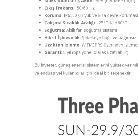
Maksimum Giriş Akımı
: 36A (her MPPT için)
Çıkış Frekansı
: 50/60 Hz
Koruma
: IP65, aşırı yük ve kısa devre koruması
Çalışma Sıcaklık Aralığı
: -25°C ila +60°C
Soğutma
: Akıllı fan soğutma sistemi
Hibrit İşlevsellik
: Şebekeye bağlı ve bağımsız
Uzaktan İzleme
: WiFi/GPRS üzerinden izleme
Garanti
: 5 yıl (opsiyonel olarak uzatılabilir)
Bu inverter, güneş enerjisi sistemlerini yüksek veriml
ve endüstriyel kullanıcılar için ideal bir seçenektir.