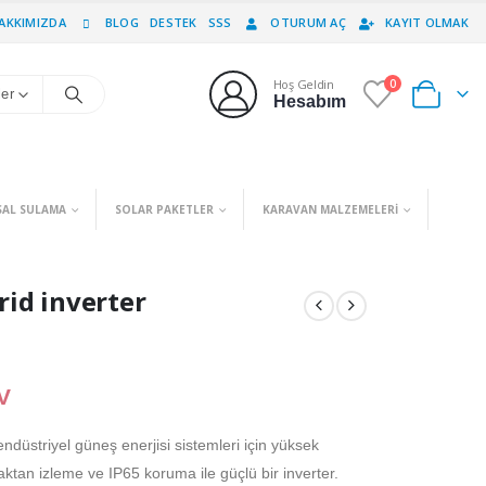
AKKIMIZDA
BLOG
DESTEK
SSS
OTURUM AÇ
KAYIT OLMAK
Hoş Geldin
0
0
ler
Hesabım
SAL SULAMA
SOLAR PAKETLER
KARAVAN MALZEMELERI
id inverter
V
ndüstriyel güneş enerjisi sistemleri için yüksek
aktan izleme ve IP65 koruma ile güçlü bir inverter.