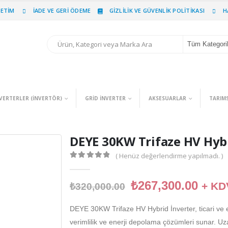
PETIM
İADE VE GERI ÖDEME
GIZLILIK VE GÜVENLIK POLITIKASI
H
Tüm Kategori
VERTERLER (INVERTÖR)
GRID İNVERTER
AKSESUARLAR
TARIM
DEYE 30KW Trifaze HV Hybr
( Henüz değerlendirme yapılmadı. )
0
out of 5
₺
267,300.00
+ KD
₺
320,000.00
DEYE 30KW Trifaze HV Hybrid İnverter, ticari ve e
verimlilik ve enerji depolama çözümleri sunar. Uz