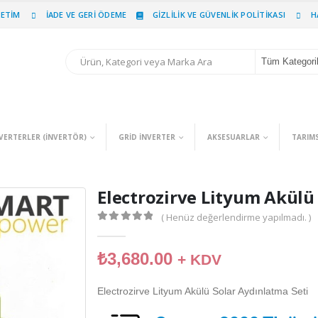
PETIM
İADE VE GERI ÖDEME
GIZLILIK VE GÜVENLIK POLITIKASI
H
Tüm Kategori
VERTERLER (INVERTÖR)
GRID İNVERTER
AKSESUARLAR
TARIM
Electrozirve Lityum Akülü
( Henüz değerlendirme yapılmadı. )
0
out of 5
₺
3,680.00
+ KDV
Electrozirve Lityum Akülü Solar Aydınlatma Seti