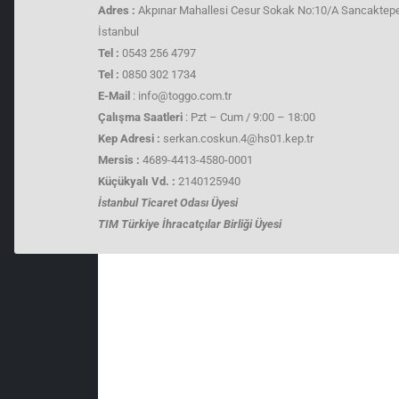
Adres :
Akpınar Mahallesi Cesur Sokak No:10/A Sancaktep
İstanbul
Tel :
0543 256 4797
Tel :
0850 302 1734
E-Mail
: info@toggo.com.tr
Çalışma Saatleri
: Pzt – Cum / 9:00 – 18:00
Kep Adresi :
serkan.coskun.4@hs01.kep.tr
Mersis :
4689-4413-4580-0001
Küçükyalı Vd. :
2140125940
İstanbul Ticaret Odası Üyesi
TIM Türkiye İhracatçılar Birliği Üyesi