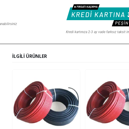
nabilirsiniz
Kredi kartınıza 2-3 ay vade farksız taksit 
İLGILI ÜRÜNLER