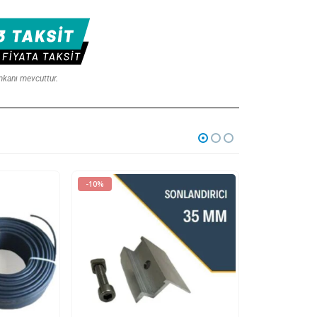
imkanı mevcuttur.
-10%