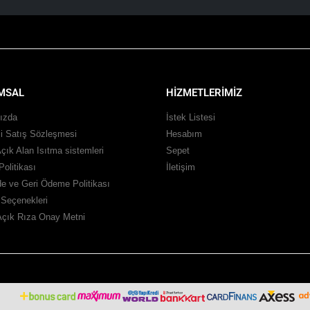
MSAL
HİZMETLERİMİZ
ızda
İstek Listesi
i Satış Sözleşmesi
Hesabım
çık Alan Isıtma sistemleri
Sepet
 Politikası
İletişim
ade ve Geri Ödeme Politikası
Seçenekleri
çık Rıza Onay Metni