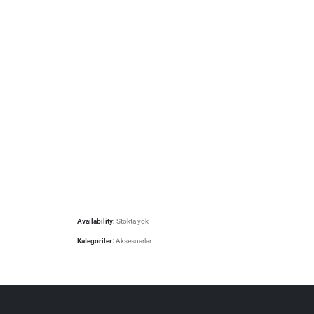
Availability:
Stokta yok
Kategoriler:
Aksesuarlar