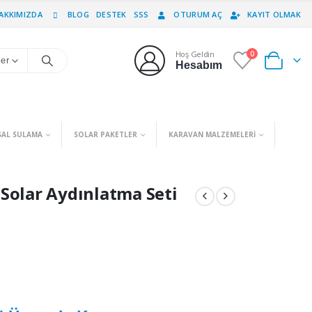
AKKIMIZDA
BLOG
DESTEK
SSS
OTURUM AÇ
KAYIT OLMAK
Hoş Geldin
0
0
ler
Hesabım
SAL SULAMA
SOLAR PAKETLER
KARAVAN MALZEMELERI
 Solar Aydınlatma Seti