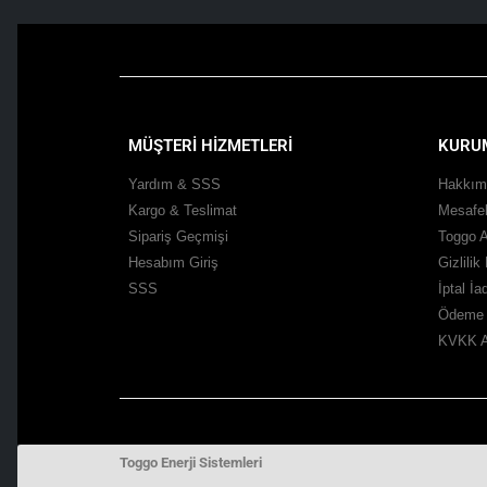
MÜŞTERİ HİZMETLERİ
KURU
Yardım & SSS
Hakkım
Kargo & Teslimat
Mesafel
Sipariş Geçmişi
Toggo A
Hesabım Giriş
Gizlilik
SSS
İptal İ
Ödeme 
KVKK A
Toggo Enerji Sistemleri