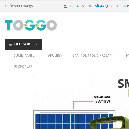
Ücretsiz kargo
HESABIM
SIPARIŞLER
SE
KATEGORILER
GÜNEŞ PANELI
AKÜLER
ŞARJ KONTROL CIHAZLARI
İN
SU SPORLARI