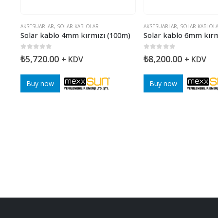
AKSESUARLAR
,
SOLAR KABLOLAR
AKSESUARLAR
,
SOLAR KABLOL
Solar kablo 4mm kırmızı (100m)
Solar kablo 6mm kırm
0
5 üzerinden
0
5 üzerinden
₺
5,720.00
₺
8,200.00
+ KDV
+ KDV
Buy now
Buy now