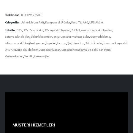
Stok kodu:
LR-U-12V-7.2AH
Kategoriler:
Jel ve Lityum Akü
,
Kampanyalı Ürünler
,
Kuru Tip Akü
,
UPS Aküler
Etiketler:
12v
,
12v 7a ups akü
,
12v ups akü fiyatları
,
7.2AH
,
asansör ups akü fiyatları
,
Batarya teknolojileri
,
Elektrik kesintileri
,
en iyi ups akü markası
,
Evler
,
Güç yedekleme
,
inform ups akü bağlantı şeması
,
İşyerleri
,
Lexron
,
Şarj olma hızı
,
Tıbbi cihazlar
,
tunçmatik ups akü
,
UPS Akü
,
ups akü değişimi
,
ups akü fiyatları
,
ups akü hesaplama
,
ups akü şarj etme
,
Veri merkezleri
,
Yenilikçi teknolojiler
MÜŞTERİ HİZMETLERİ