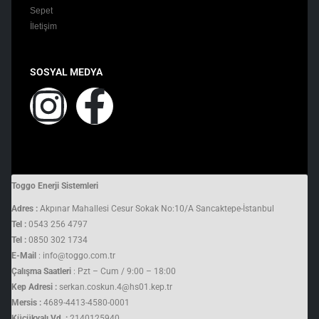
Sepet
İletişim
SOSYAL MEDYA
Toggo Enerji Sistemleri
Adres :
Akpınar Mahallesi Cesur Sokak No:10/A Sancaktepe-İstanbul
Tel :
0543 256 4797
Tel :
0850 302 1734
E-Mail
: info@toggo.com.tr
Çalışma Saatleri
: Pzt – Cum / 9:00 – 18:00
Kep Adresi :
serkan.coskun.4@hs01.kep.tr
Mersis :
4689-4413-4580-0001
Küçükyalı Vd. :
2140125940