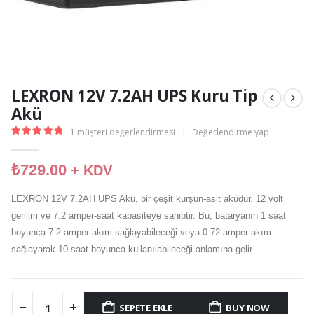
LEXRON 12V 7.2AH UPS Kuru Tip
Akü
1
müşteri değerlendirmesi
|
Değerlendirme yap
5
out of 5
₺
729.00
+ KDV
LEXRON 12V 7.2AH UPS Akü, bir çeşit kurşun-asit aküdür. 12 volt
gerilim ve 7.2 amper-saat kapasiteye sahiptir. Bu, bataryanın 1 saat
boyunca 7.2 amper akım sağlayabileceği veya 0.72 amper akım
sağlayarak 10 saat boyunca kullanılabileceği anlamına gelir.
SEPETE EKLE
BUY NOW