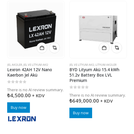
JEL AKÜLER
,
JEL VE LITYUM AKÜ
JEL VE LITYUM AKÜ
,
LITYUM AKÜLER
E
Lexron 42AH 12V Nano
BYD Lityum Akü 15.4 kWh
L
Kaerbon Jel Akü
51.2v Battery Box LVL
K
Premium
A
0
5 üzerinden
There is no AI review summary.
0
5 üzerinden
0
₺
4,500.00
+ KDV
There is no AI review summary.
T
₺
649,000.00
+ KDV
Buy now
Buy now