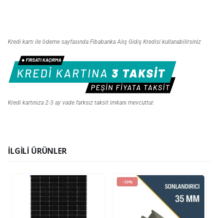
Kredi kartı ile ödeme sayfasında Fibabanka Alış Gidiş Kredisi kullanabilirsiniz
Kredi kartınıza 2-3 ay vade farksız taksit imkanı mevcuttur.
İLGILI ÜRÜNLER
-10%