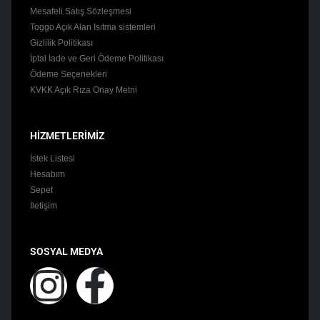
Mesafeli Satış Sözleşmesi
Toggo Açık Alan Isıtma sistemleri
Gizlilik Politikası
İptal İade ve Geri Ödeme Politikası
Ödeme Seçenekleri
KVKK Açık Rıza Onay Metni
HİZMETLERİMİZ
İstek Listesi
Hesabım
Sepet
İletişim
SOSYAL MEDYA