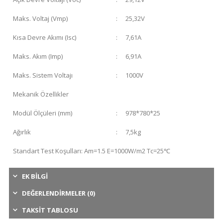
Maks. Voltaj (Vmp)
:
25,32V
Kısa Devre Akımı (Isc)
:
7,61A
Maks. Akım (Imp)
:
6,91A
Maks. Sistem Voltajı
:
1000V
Mekanik Özellikler
Modül Ölçüleri (mm)
:
978*780*25
Ağırlık
:
7,5kg
Standart Test Koşulları: Am=1.5 E=1000W/m2 Tc=25℃
EK BILGI
DEĞERLENDIRMELER (0)
TAKSIT TABLOSU