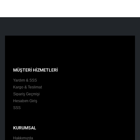
MÜŞTERİ HİZMETLERİ
Yardım & SSS
Kargo & Teslimat
Sipariş Geçmişi
Hesabım Giriş
SSS
KURUMSAL
Hakkımızda