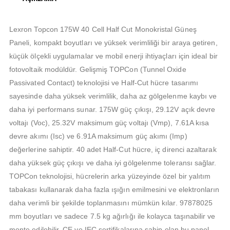
Lexron Topcon 175W 40 Cell Half Cut Monokristal Güneş
Paneli, kompakt boyutları ve yüksek verimliliği bir araya getiren,
küçük ölçekli uygulamalar ve mobil enerji ihtiyaçları için ideal bir
fotovoltaik modüldür. Gelişmiş TOPCon (Tunnel Oxide
Passivated Contact) teknolojisi ve Half-Cut hücre tasarımı
sayesinde daha yüksek verimlilik, daha az gölgelenme kaybı ve
daha iyi performans sunar. 175W güç çıkışı, 29.12V açık devre
voltajı (Voc), 25.32V maksimum güç voltajı (Vmp), 7.61A kısa
devre akımı (Isc) ve 6.91A maksimum güç akımı (Imp)
değerlerine sahiptir. 40 adet Half-Cut hücre, iç direnci azaltarak
daha yüksek güç çıkışı ve daha iyi gölgelenme toleransı sağlar.
TOPCon teknolojisi, hücrelerin arka yüzeyinde özel bir yalıtım
tabakası kullanarak daha fazla ışığın emilmesini ve elektronların
daha verimli bir şekilde toplanmasını mümkün kılar. 978
780
25
mm boyutları ve sadece 7.5 kg ağırlığı ile kolayca taşınabilir ve
monte edilebilir. CE ve IEC sertifikalarına sahip olan bu panel,