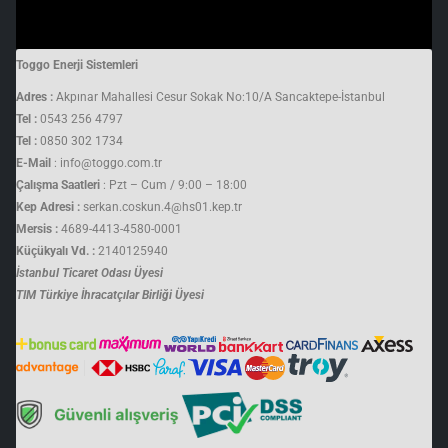
Toggo Enerji Sistemleri
Adres :
Akpınar Mahallesi Cesur Sokak No:10/A Sancaktepe-İstanbul
Tel :
0543 256 4797
Tel :
0850 302 1734
E-Mail
: info@toggo.com.tr
Çalışma Saatleri
: Pzt – Cum / 9:00 – 18:00
Kep Adresi :
serkan.coskun.4@hs01.kep.tr
Mersis :
4689-4413-4580-0001
Küçükyalı Vd. :
2140125940
İstanbul Ticaret Odası Üyesi
TIM Türkiye İhracatçılar Birliği Üyesi