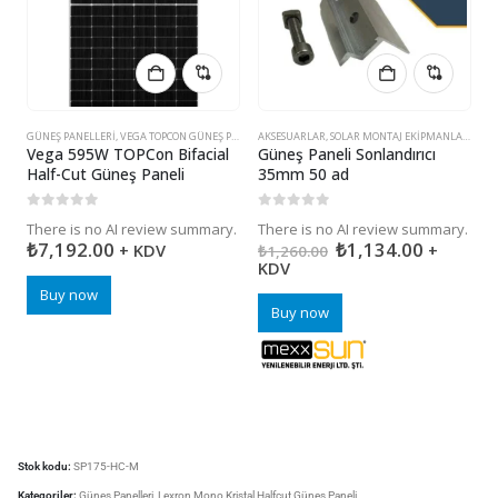
GÜNEŞ PANELLERI
,
VEGA TOPCON GÜNEŞ PANELLERI
AKSESUARLAR
,
SOLAR MONTAJ EKIPMANLARI
İ
Vega 595W TOPCon Bifacial
Güneş Paneli Sonlandırıcı
M
Half-Cut Güneş Paneli
35mm 50 ad
S
E
0
5 üzerinden
0
5 üzerinden
There is no AI review summary.
There is no AI review summary.
0
₺
7,192.00
₺
1,134.00
+ KDV
+
T
₺
1,260.00
KDV
Buy now
Buy now
Stok kodu:
SP175-HC-M
Kategoriler:
Güneş Panelleri
,
Lexron Mono Kristal Halfcut Güneş Paneli