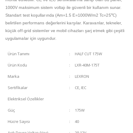
1000V maksimum sistem voltajı ile güvenli bir kullanım sunar.
Standart test koşullarında (Am=1.5 E=1000W/m2 Tc=25℃)
belirtilen performans değerlerini karşılar. Karavanlar, tekneler,
küçük off-grid sistemler ve mobil cihazları şarj etmek gibi çeşitli
uygulamalar için uygundur.
Ürün Tanımı
:
HALF CUT 175W
Ürün Kodu
:
LXR-40M-175T
Marka
:
LEXRON
Sertifikalar
:
CE, IEC
Elektriksel Özellikler
Güç
:
175W
Hücre Sayısı
:
40
Açık Devre Voltajı (Voc)
:
29,12V