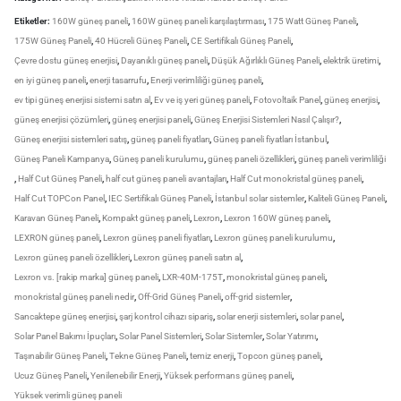
Etiketler:
160W güneş paneli
,
160W güneş paneli karşılaştırması
,
175 Watt Güneş Paneli
,
175W Güneş Paneli
,
40 Hücreli Güneş Paneli
,
CE Sertifikalı Güneş Paneli
,
Çevre dostu güneş enerjisi
,
Dayanıklı güneş paneli
,
Düşük Ağırlıklı Güneş Paneli
,
elektrik üretimi
,
en iyi güneş paneli
,
enerji tasarrufu
,
Enerji verimliliği güneş paneli
,
ev tipi güneş enerjisi sistemi satın al
,
Ev ve iş yeri güneş paneli
,
Fotovoltaik Panel
,
güneş enerjisi
,
güneş enerjisi çözümleri
,
güneş enerjisi paneli
,
Güneş Enerjisi Sistemleri Nasıl Çalışır?
,
Güneş enerjisi sistemleri satış
,
güneş paneli fiyatları
,
Güneş paneli fiyatları İstanbul
,
Güneş Paneli Kampanya
,
Güneş paneli kurulumu
,
güneş paneli özellikleri
,
güneş paneli verimliliği
,
Half Cut Güneş Paneli
,
half cut güneş paneli avantajları
,
Half Cut monokristal güneş paneli
,
Half Cut TOPCon Panel
,
IEC Sertifikalı Güneş Paneli
,
İstanbul solar sistemler
,
Kaliteli Güneş Paneli
,
Karavan Güneş Paneli
,
Kompakt güneş paneli
,
Lexron
,
Lexron 160W güneş paneli
,
LEXRON güneş paneli
,
Lexron güneş paneli fiyatları
,
Lexron güneş paneli kurulumu
,
Lexron güneş paneli özellikleri
,
Lexron güneş paneli satın al
,
Lexron vs. [rakip marka] güneş paneli
,
LXR-40M-175T
,
monokristal güneş paneli
,
monokristal güneş paneli nedir
,
Off-Grid Güneş Paneli
,
off-grid sistemler
,
Sancaktepe güneş enerjisi
,
şarj kontrol cihazı sipariş
,
solar enerji sistemleri
,
solar panel
,
Solar Panel Bakımı İpuçları
,
Solar Panel Sistemleri
,
Solar Sistemler
,
Solar Yatırımı
,
Taşınabilir Güneş Paneli
,
Tekne Güneş Paneli
,
temiz enerji
,
Topcon güneş paneli
,
Ucuz Güneş Paneli
,
Yenilenebilir Enerji
,
Yüksek performans güneş paneli
,
Yüksek verimli güneş paneli