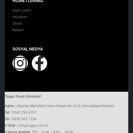
HİZMETLERİMİZ
İstek Listesi
Hesabım
Sepet
İletişim
SOSYAL MEDYA
Toggo Enerji Sistemleri
Adres :
Akpınar Mahallesi Cesur Sokak No:10/A Sancaktepe-İstanbul
Tel :
0543 256 4797
Tel :
0850 302 1734
E-Mail
: info@toggo.com.tr
Çalışma Saatleri
: Pzt – Cum / 9:00 – 18:00