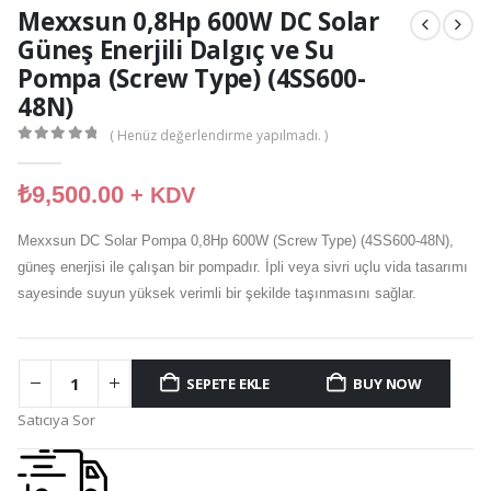
Mexxsun 0,8Hp 600W DC Solar
Güneş Enerjili Dalgıç ve Su
Pompa (Screw Type) (4SS600-
48N)
( Henüz değerlendirme yapılmadı. )
0
out of 5
₺
9,500.00
+ KDV
Mexxsun DC Solar Pompa 0,8Hp 600W (Screw Type) (4SS600-48N),
güneş enerjisi ile çalışan bir pompadır. İpli veya sivri uçlu vida tasarımı
sayesinde suyun yüksek verimli bir şekilde taşınmasını sağlar.
SEPETE EKLE
BUY NOW
Satıcıya Sor