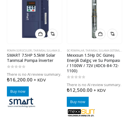
POMPA SÜRÜCÜLERI
,
TARIMSAL SULAMA SISTEMLERI
DC POMPALAR
,
TARIMSAL SULAMA SISTEMLERI
P
SMART 7.5HP 5.5kW Solar
Mexxsun 1.5Hp DC Güneş
M
Tarımsal Pompa İnverter
Enerjili Dalgıç ve Su Pompası
P
/ 1100W / 72V (4DC6-84-72-
1100)
0
5 üzerinden
0
There is no AI review summary.
T
₺
16,200.00
+ KDV
₺
0
5 üzerinden
There is no AI review summary.
₺
12,500.00
+ KDV
Buy now
Buy now