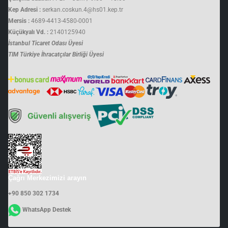
Kep Adresi :
serkan.coskun.4@hs01.kep.tr
Mersis :
4689-4413-4580-0001
Küçükyalı Vd. :
2140125940
İstanbul Ticaret Odası Üyesi
TIM Türkiye İhracatçılar Birliği Üyesi
Çağrı Merkezimizi arayın
+90 850 302 1734
WhatsApp Destek