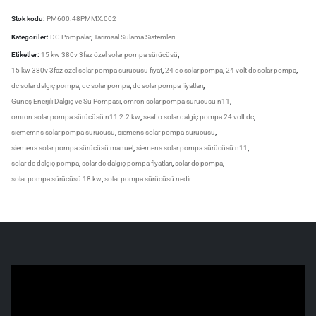
Stok kodu:
PM600.48PMMX.002
Kategoriler:
DC Pompalar
,
Tarımsal Sulama Sistemleri
Etiketler:
15 kw 380v 3faz özel solar pompa sürücüsü
,
15 kw 380v 3faz özel solar pompa sürücüsü fiyat
,
24 dc solar pompa
,
24 volt dc solar pompa
,
dc solar dalgıç pompa
,
dc solar pompa
,
dc solar pompa fiyatları
,
Güneş Enerjili Dalgıç ve Su Pompası
,
omron solar pompa sürücüsü n11
,
omron solar pompa sürücüsü n11 2.2 kw
,
seaflo solar dalgiç pompa 24 volt dc
,
siememns solar pompa sürücüsü
,
siemens solar pompa sürücüsü
,
siemens solar pompa sürücüsü manuel
,
siemens solar pompa sürücüsü n11
,
solar dc dalgıç pompa
,
solar dc dalgıç pompa fiyatları
,
solar dc pompa
,
solar pompa sürücüsü 18 kw
,
solar pompa sürücüsü nedir