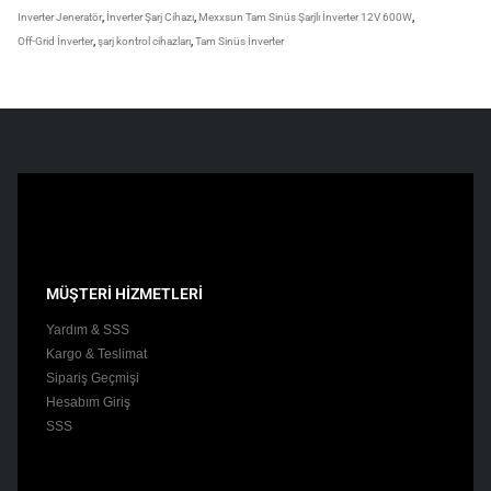
Inverter Jeneratör
,
İnverter Şarj Cihazı
,
Mexxsun Tam Sinüs Şarjlı İnverter 12V 600W
,
Off-Grid İnverter
,
şarj kontrol cihazları
,
Tam Sinüs İnverter
MÜŞTERİ HİZMETLERİ
Yardım & SSS
Kargo & Teslimat
Sipariş Geçmişi
Hesabım Giriş
SSS