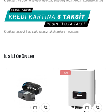
Kredi kartı ile ödeme sayfasında Fibabanka Alış Gidiş Kredisi kullanabilirsiniz
Kredi kartınıza 2-3 ay vade farksız taksit imkanı mevcuttur.
İLGILI ÜRÜNLER
-12%