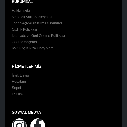
KURUMSAL
Hakkımızda
Mesafeli Satış Sözleşmesi
Toggo Açık Alan Isıtma sistemleri
Gizlilik Politikası
İptal İade ve Geri Ödeme Politikası
Ödeme Seçenekleri
KVKK Açık Rıza Onay Metni
HİZMETLERİMİZ
İstek Listesi
Hesabım
Sepet
İletişim
SOSYAL MEDYA