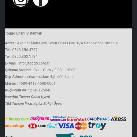
Toggo Enerji Sistemleri
Adres :
Akpınar Mahallesi Cesur Sokak No:10/A Sancaktepe-İstanbul
Tel :
0543 256 4797
Tel :
0850 302 1734
E-Mail
: info@toggo.com.tr
Çalışma Saatleri
: Pzt – Cum / 9:00 – 18:00
Kep Adresi :
serkan.coskun.4@hs01.kep.tr
Mersis :
4689-4413-4580-0001
Küçükyalı Vd. :
2140125940
İstanbul Ticaret Odası Üyesi
TIM Türkiye İhracatçılar Birliği Üyesi