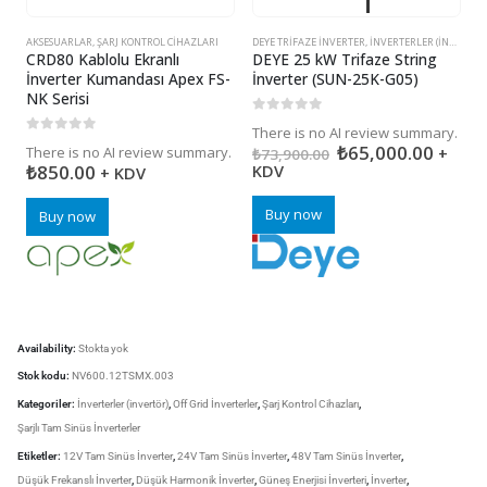
AKSESUARLAR
,
ŞARJ KONTROL CIHAZLARI
DEYE TRIFAZE İNVERTER
,
İNVERTERLER (INVERTÖR)
D
CRD80 Kablolu Ekranlı
DEYE 25 kW Trifaze String
D
İnverter Kumandası Apex FS-
İnverter (SUN-25K-G05)
İ
NK Serisi
0
5 üzerinden
0
There is no AI review summary.
T
0
5 üzerinden
₺
65,000.00
There is no AI review summary.
+
₺
73,900.00
₺
₺
850.00
KDV
+ KDV
Buy now
Buy now
Availability:
Stokta yok
Stok kodu:
NV600.12TSMX.003
Kategoriler:
İnverterler (invertör)
,
Off Grid İnverterler
,
Şarj Kontrol Cihazları
,
Şarjlı Tam Sinüs İnverterler
Etiketler:
12V Tam Sinüs İnverter
,
24V Tam Sinüs İnverter
,
48V Tam Sinüs İnverter
,
Düşük Frekanslı İnverter
,
Düşük Harmonik İnverter
,
Güneş Enerjisi İnverteri
,
İnverter
,