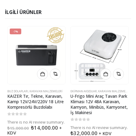
İLGILI ÜRÜNLER
-7%
BUZ DOLAPLARI
,
KARAVAN MALZEMELERI
EKIPMAN AKSESUAR
,
KARAVAN MALZEMELERI
B
KAIZER Tır, Tekne, Karavan,
U-Frigo Mini Araç Tavan Park
K
Kamp 12V/24V/220V 18 Litre
Kliması 12V 48A Karavan,
v
Kompresörlü Buzdolabı
Kamyon, Minibüs, Kamyonet,
1
İş Makinesi
0
5 üzerinden
0
There is no AI review summary.
T
0
5 üzerinden
₺
14,000.00
+
There is no AI review summary.
₺
15,000.00
₺
KDV
₺
32,000.00
+ KDV