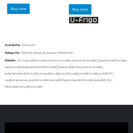
Buy now
Buy now
Availability:
Stokta yok
Kategoriler:
Ekipman Aksesuar
,
Karavan Malzemeleri
Etiketler:
20 Lt taşınabilir tuvalet
,
acil durum tuvaleti
,
çevre dostu tuvalet
,
hijyenik portatif tuvalet
,
kamp tuvaleti
,
kapasiteli taşınabilir tuvalet
,
karavan ekipmanı
,
karavan tuvaleti
,
kolay temizlenebilir tuvalet
,
kompakt tuvalet
,
mobil tuvalet
,
portatif tuvalet
,
portatif WC
,
seyahat aksesuarı
,
seyahat tuvaleti
,
taşınabilir hijyen
,
taşınabilir tuvalet
,
taşınabilir WC
,
tekne ekipmanı
,
tekne tuvaleti