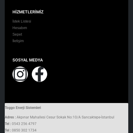
HİZMETLERİMİZ
İstek Listesi
Hesabım
Sepet
İletişim
SOSYAL MEDYA
Toggo Enerji Sistemleri
Adres :
Akpınar Mahallesi Cesur Sokak No:10/A Sancaktepe-İstanbul
Tel :
0543 256 4797
Tel :
0850 302 1734