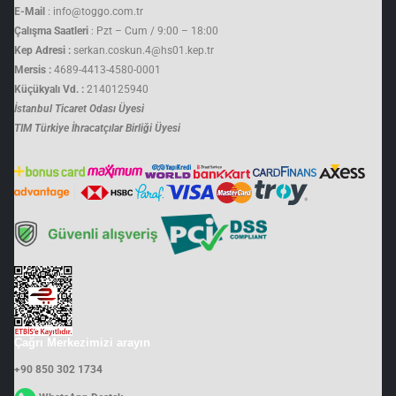
E-Mail
: info@toggo.com.tr
Çalışma Saatleri
: Pzt – Cum / 9:00 – 18:00
Kep Adresi :
serkan.coskun.4@hs01.kep.tr
Mersis :
4689-4413-4580-0001
Küçükyalı Vd. :
2140125940
İstanbul Ticaret Odası Üyesi
TIM Türkiye İhracatçılar Birliği Üyesi
Çağrı Merkezimizi arayın
+90 850 302 1734