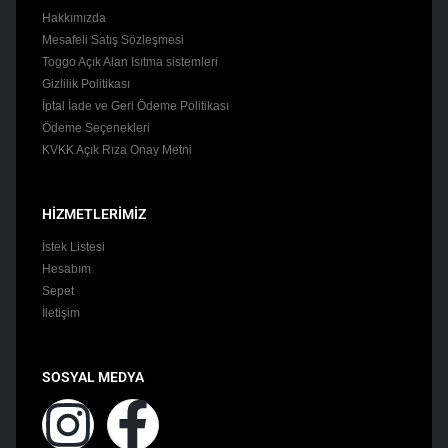
Hakkımızda
Mesafeli Satış Sözleşmesi
Toggo Açık Alan Isıtma sistemleri
Gizlilik Politikası
İptal İade ve Geri Ödeme Politikası
Ödeme Seçenekleri
KVKK Açık Rıza Onay Metni
HİZMETLERİMİZ
İstek Listesi
Hesabım
Sepet
İletişim
SOSYAL MEDYA