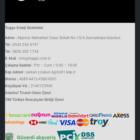
Toggo Enerji Sistemleri
Adres :
Akpınar Mahallesi Cesur Sokak No:10/A Sancaktepe-İstanbul
Tel :
0543 256 4797
Tel :
0850 302 1734
E-Mail
: info@toggo.com.tr
Çalışma Saatleri
: Pzt – Cum / 9:00 – 18:00
Kep Adresi :
serkan.coskun.4@hs01.kep.tr
Mersis :
4689-4413-4580-0001
Küçükyalı Vd. :
2140125940
İstanbul Ticaret Odası Üyesi
TIM Türkiye İhracatçılar Birliği Üyesi