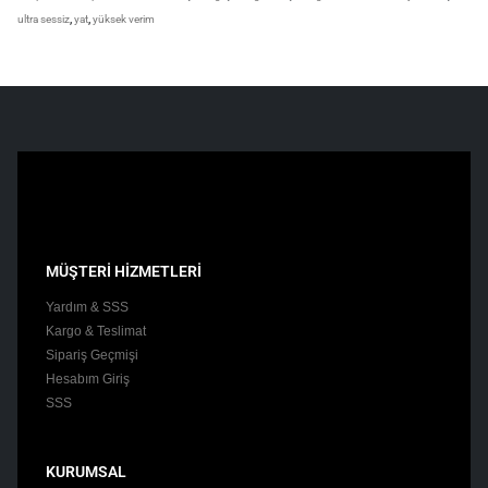
ultra sessiz
,
yat
,
yüksek verim
MÜŞTERİ HİZMETLERİ
Yardım & SSS
Kargo & Teslimat
Sipariş Geçmişi
Hesabım Giriş
SSS
KURUMSAL