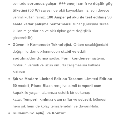
evinizde
sorunsuz çalışır
.
A++ enerji sınıfı
ve
düşük güç
tüketimi (50 W)
sayesinde akü kaynaklarınızı son derece
verimli kullanırsınız.
100 Amper jel akü ile test edilmiş 96
saate kadar çalışma performansı
sunar (Çalışma süresi
kullanım şartlarına ve akü tipine göre değişiklik
gösterebilir).
Güvenilir Kompresör Teknolojisi:
Ortam sıcaklığındaki
değişimlerden etkilenmeden
stabil ve etkili
soğutma/dondurma
sağlar.
Fanlı kondenser
sistemi,
motorun verimli ve uzun ömürlü çalışmasına katkıda
bulunur.
Şık ve Modern Limited Edition Tasarım:
Limited Edition
50
modeli,
Piano Black
rengi ve
simli temperli cam
kapak
ile yaşam alanınıza estetik bir dokunuş
katar.
Temperli kırılmaz cam raflar
ve sebzelik bölmesi
hem şık hem de kolay temizlenebilir ve dayanıklıdır.
Kullanım Kolaylığı ve Konfor: