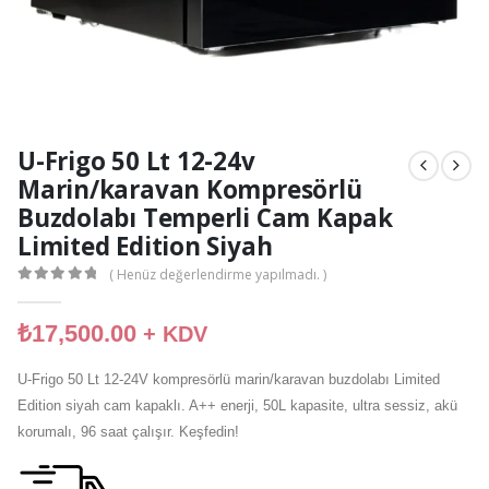
U-Frigo 50 Lt 12-24v
Marin/karavan Kompresörlü
Buzdolabı Temperli Cam Kapak
Limited Edition Siyah
( Henüz değerlendirme yapılmadı. )
0
out of 5
₺
17,500.00
+ KDV
U-Frigo 50 Lt 12-24V kompresörlü marin/karavan buzdolabı Limited
Edition siyah cam kapaklı. A++ enerji, 50L kapasite, ultra sessiz, akü
korumalı, 96 saat çalışır. Keşfedin!