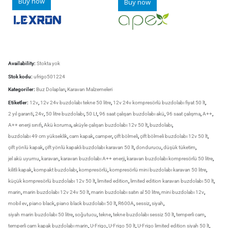
Buy now
Buy now
Availability:
Stokta yok
Stok kodu:
ufrigo501224
Kategoriler:
Buz Dolapları
,
Karavan Malzemeleri
Etiketler:
12v
,
12v 24v buzdolabı tekne 50 litre
,
12v 24v kompresörlü buzdolabı fiyat 50 lt
,
2 yıl garanti
,
24v
,
50 litre buzdolabı
,
50 Lt
,
96 saat çalışan buzdolabı akü
,
96 saat çalışma
,
A++
,
A++ enerji sınıfı
,
Akü koruma
,
aküyle çalışan buzdolabı 12v 50 lt
,
buzdolabı
,
buzdolabı 49 cm yükseklik
,
cam kapak
,
camper
,
çift bölmeli
,
çift bölmeli buzdolabı 12v 50 lt
,
çift yönlü kapak
,
çift yönlü kapaklı buzdolabı karavan 50 lt
,
dondurucu
,
düşük tüketim
,
jel akü uyumu
,
karavan
,
karavan buzdolabı A++ enerji
,
karavan buzdolabı kompresörlü 50 litre
,
kilitli kapak
,
kompakt buzdolabı
,
kompresörlü
,
kompresörlü mini buzdolabı karavan 50 litre
,
küçük kompresörlü buzdolabı 12v 50 lt
,
limited edition
,
limited edition karavan buzdolabı 50 lt
,
marin
,
marin buzdolabı 12v 24v 50 lt
,
marin buzdolabı satın al 50 litre
,
mini buzdolabı 12v
,
mobil ev
,
piano black
,
piano black buzdolabı 50 lt
,
R600A
,
sessiz
,
siyah
,
siyah marin buzdolabı 50 litre
,
soğutucu
,
tekne
,
tekne buzdolabı sessiz 50 lt
,
temperli cam
,
temperli cam kapak buzdolabı marin
,
U-Frigo
,
U-Frigo 50 lt
,
U-Frigo limited edition siyah 50 lt
,