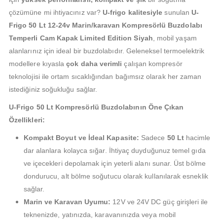
çözümüne mi ihtiyacınız var?
U-frigo kalitesiyle
sunulan
U-
Frigo 50 Lt 12-24v Marin/karavan Kompresörlü Buzdolabı
Temperli Cam Kapak Limited Edition Siyah
, mobil yaşam
alanlarınız için ideal bir buzdolabıdır. Geleneksel termoelektrik
modellere kıyasla
çok daha verimli
çalışan kompresör
teknolojisi ile ortam sıcaklığından bağımsız olarak her zaman
istediğiniz soğukluğu sağlar.
U-Frigo 50 Lt Kompresörlü Buzdolabının Öne Çıkan
Özellikleri:
Kompakt Boyut ve İdeal Kapasite:
Sadece
50 Lt
hacimle
dar alanlara kolayca sığar. İhtiyaç duyduğunuz temel gıda
ve içecekleri depolamak için yeterli alanı sunar. Üst bölme
dondurucu, alt bölme soğutucu olarak kullanılarak esneklik
sağlar.
Marin ve Karavan Uyumu:
12V ve 24V DC güç girişleri ile
teknenizde, yatınızda, karavanınızda veya mobil