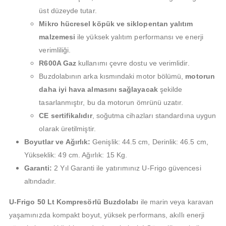
üst düzeyde tutar.
Mikro hücresel köpük ve siklopentan yalıtım
malzemesi
ile yüksek yalıtım performansı ve enerji
verimliliği.
R600A Gaz
kullanımı çevre dostu ve verimlidir.
Buzdolabının arka kısmındaki motor bölümü,
motorun
daha iyi hava almasını sağlayacak
şekilde
tasarlanmıştır, bu da motorun ömrünü uzatır.
CE sertifikalıdır
, soğutma cihazları standardına uygun
olarak üretilmiştir.
Boyutlar ve Ağırlık:
Genişlik: 44.5 cm, Derinlik: 46.5 cm,
Yükseklik: 49 cm. Ağırlık: 15 Kg.
Garanti:
2 Yıl Garanti ile yatırımınız U-Frigo güvencesi
altındadır.
U-Frigo 50 Lt Kompresörlü Buzdolabı
ile marin veya karavan
yaşamınızda kompakt boyut, yüksek performans, akıllı enerji