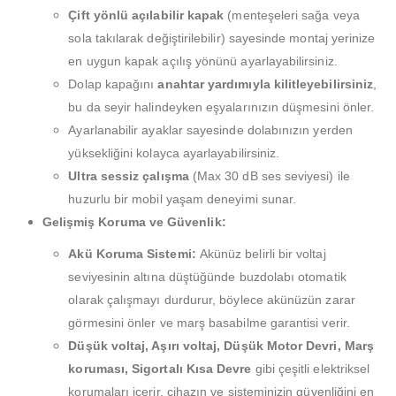
Çift yönlü açılabilir kapak
(menteşeleri sağa veya
sola takılarak değiştirilebilir) sayesinde montaj yerinize
en uygun kapak açılış yönünü ayarlayabilirsiniz.
Dolap kapağını
anahtar yardımıyla kilitleyebilirsiniz
,
bu da seyir halindeyken eşyalarınızın düşmesini önler.
Ayarlanabilir ayaklar sayesinde dolabınızın yerden
yüksekliğini kolayca ayarlayabilirsiniz.
Ultra sessiz çalışma
(Max 30 dB ses seviyesi) ile
huzurlu bir mobil yaşam deneyimi sunar.
Gelişmiş Koruma ve Güvenlik:
Akü Koruma Sistemi:
Akünüz belirli bir voltaj
seviyesinin altına düştüğünde buzdolabı otomatik
olarak çalışmayı durdurur, böylece akünüzün zarar
görmesini önler ve marş basabilme garantisi verir.
Düşük voltaj, Aşırı voltaj, Düşük Motor Devri, Marş
koruması, Sigortalı Kısa Devre
gibi çeşitli elektriksel
korumaları içerir, cihazın ve sisteminizin güvenliğini en