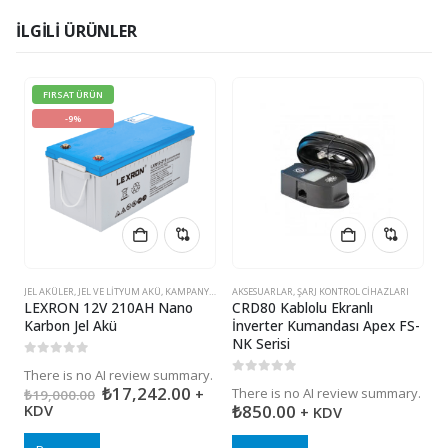
İLGILI ÜRÜNLER
FIRSAT ÜRÜN
-9%
JEL AKÜLER
,
JEL VE LITYUM AKÜ
,
KAMPANYALI ÜRÜNLER
AKSESUARLAR
,
ŞARJ KONTROL CIHAZLARI
P
LEXRON 12V 210AH Nano
CRD80 Kablolu Ekranlı
M
Karbon Jel Akü
İnverter Kumandası Apex FS-
(
NK Serisi
0
5 üzerinden
0
There is no AI review summary.
T
0
5 üzerinden
₺
17,242.00
+
There is no AI review summary.
₺
19,000.00
₺
KDV
₺
850.00
+ KDV