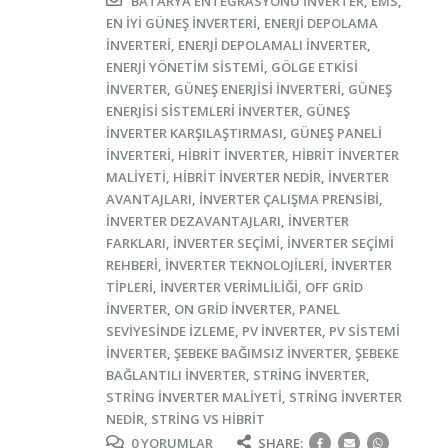
BATARYA ENTEGRASYONU INVERTER
,
EMS
,
EN IYI GÜNEŞ INVERTERI
,
ENERJI DEPOLAMA
INVERTERI
,
ENERJI DEPOLAMALI INVERTER
,
ENERJI YÖNETIM SISTEMI
,
GÖLGE ETKISI
INVERTER
,
GÜNEŞ ENERJISI INVERTERI
,
GÜNEŞ
ENERJISI SISTEMLERI INVERTER
,
GÜNEŞ
INVERTER KARŞILAŞTIRMASI
,
GÜNEŞ PANELI
INVERTERI
,
HIBRIT INVERTER
,
HIBRIT INVERTER
MALIYETI
,
HIBRIT INVERTER NEDIR
,
INVERTER
AVANTAJLARI
,
INVERTER ÇALIŞMA PRENSIBI
,
INVERTER DEZAVANTAJLARI
,
INVERTER
FARKLARI
,
INVERTER SEÇIMI
,
INVERTER SEÇIMI
REHBERI
,
INVERTER TEKNOLOJILERI
,
INVERTER
TIPLERI
,
INVERTER VERIMLILIĞI
,
OFF GRID
INVERTER
,
ON GRID INVERTER
,
PANEL
SEVIYESINDE IZLEME
,
PV INVERTER
,
PV SISTEMI
INVERTER
,
ŞEBEKE BAĞIMSIZ INVERTER
,
ŞEBEKE
BAĞLANTILI INVERTER
,
STRING INVERTER
,
STRING INVERTER MALIYETI
,
STRING INVERTER
NEDIR
,
STRING VS HIBRIT
0 YORUMLAR
SHARE: