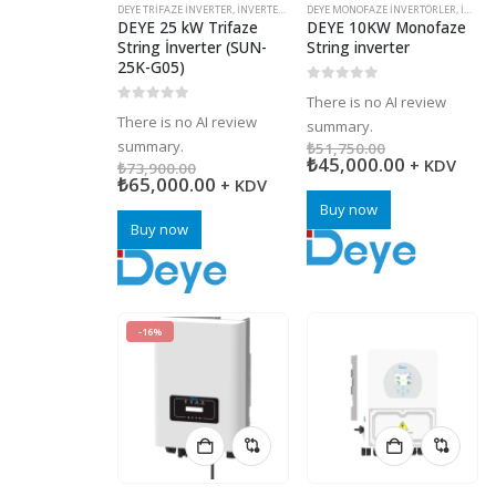
DEYE TRIFAZE İNVERTER
,
İNVERTERLER (INVERTÖR)
DEYE MONOFAZE İNVERTÖRLER
,
ON GRID İNVERTERLER
,
İNVERTERLER (INVERTÖR)
,
ŞAR
DEYE 25 kW Trifaze
DEYE 10KW Monofaze
String İnverter (SUN-
String inverter
25K-G05)
0
5 üzerinden
There is no AI review
0
5 üzerinden
There is no AI review
summary.
summary.
₺
51,750.00
₺
45,000.00
+ KDV
₺
73,900.00
₺
65,000.00
+ KDV
Buy now
Buy now
-16%