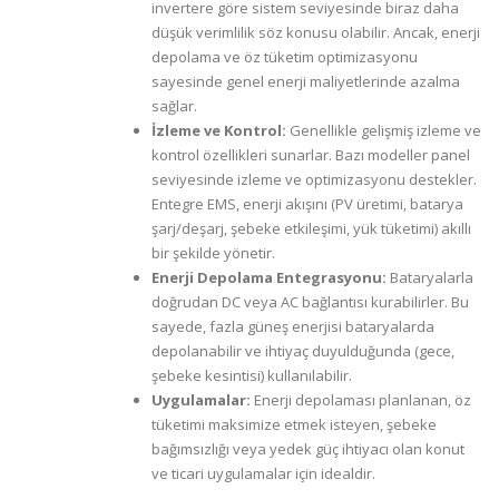
invertere göre sistem seviyesinde biraz daha
düşük verimlilik söz konusu olabilir. Ancak, enerji
depolama ve öz tüketim optimizasyonu
sayesinde genel enerji maliyetlerinde azalma
sağlar.
İzleme ve Kontrol:
Genellikle gelişmiş izleme ve
kontrol özellikleri sunarlar. Bazı modeller panel
seviyesinde izleme ve optimizasyonu destekler.
Entegre EMS, enerji akışını (PV üretimi, batarya
şarj/deşarj, şebeke etkileşimi, yük tüketimi) akıllı
bir şekilde yönetir.
Enerji Depolama Entegrasyonu:
Bataryalarla
doğrudan DC veya AC bağlantısı kurabilirler. Bu
sayede, fazla güneş enerjisi bataryalarda
depolanabilir ve ihtiyaç duyulduğunda (gece,
şebeke kesintisi) kullanılabilir.
Uygulamalar:
Enerji depolaması planlanan, öz
tüketimi maksimize etmek isteyen, şebeke
bağımsızlığı veya yedek güç ihtiyacı olan konut
ve ticari uygulamalar için idealdir.