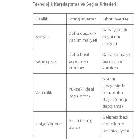
Teknolojik Karşılaştırma ve Seçim Kriterleri:
Özellik
String İnverter
Hibrit İnverter
Daha yüksek
Daha düşük ilk
Maliyet
ilk yatırım
yatırım maliyeti
maliyeti
Daha basit
Daha karmaşık
Karmaşıklık
tasarım ve
tasarım ve
kurulum
kurulum
Sistem
seviyesinde
Yüksek (ideal
Verimlilik
biraz daha
koşullarda)
düşük (enerji
depolama)
Gelişmiş (bazı
Sınırlı (string
Gölge Yönetimi
modellerde
etkisi)
optimizasyon)