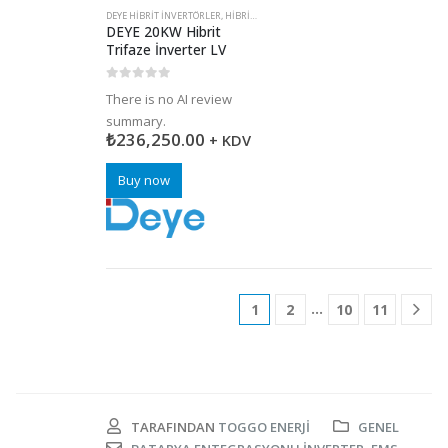
DEYE HIBRIT İNVERTÖRLER
,
HIBRIT İNVERTERLER
,
İNVERTERLER (INVERTÖR)
,
ŞA
DEYE 20KW Hibrit
Trifaze İnverter LV
0
5 üzerinden
There is no AI review
summary.
₺
236,250.00
+ KDV
Buy now
…
1
2
10
11
TARAFINDAN
TOGGO ENERJI
GENEL