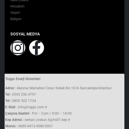
Hesabım
Sepet
İletişim
SOSYAL MEDYA
Toggo Enerji Sistemleri
Adres :
Akpınar Mahallesi Cesur Sokak No:10/A Sancaktepe-İstanbul
Tel :
0543 256 4797
Tel :
0850 302 1734
E-Mail
: info@toggo.com.tr
Çalışma Saatleri
: Pzt – Cum / 9:00 – 18:00
Kep Adresi :
serkan.coskun.4@hs01.kep.tr
Mersis :
4689-4413-4580-0001