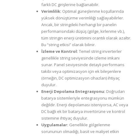
farklı DC girişlerine bağlanabilir.
Verimlilik:
Optimal güneşlenme koşullarında
yüksek dönüştürme verimliliği sağlayabilirler.
Ancak, bir stringdeki herhangi bir panelin
performansındaki düşüş (gölge, kirlenme vb.),
tüm stringin enerji üretimini orantılı olarak azaltır.
Bu “string etkisi” olarak bilinir.
İzleme ve Kontrol:
Temel string inverterler
genellikle string seviyesinde izleme imkanı
sunar. Panel seviyesinde detaylı performans
takibi veya optimizasyon için ek bileşenlere
(örneğin, DC optimizasyon cihazları) ihtiyaç
duyulur.
Enerji Depolama Entegrasyonu:
Doğrudan
batarya sistemleriyle entegrasyonu mümkün
değildir. Enerji depolaması isteniyorsa, AC veya
DC bağlı ek bir batarya invertörüne ve kontrol
sistemine ihtiyaç duyulur.
Uygulamalar:
Genellikle gölgelenme
sorununun olmadığı, basit ve maliyet etkin