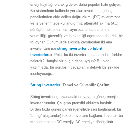
enerji kaynağı olarak giderek daha popüler hale geliyor.
Bu sistemlerin kalbinde yer alan inverterler, güneş
panellerinden elde edilen doğru akımı (DC) evlerimizde
ve iş yerlerimizde kullandığımız alternatif akıma (AC)
dönüştürmekle kalmaz, aynı zamanda sistemin
verimliliği, güvenliği ve işlevselliği açısından da kritik bir
rol oynar. Günümüzde sıklıkla karşılaşılan iki ana
inverter türü ise
string inverterler
ve
hibrit
inverterler
dir. Peki, bu iki inverter tipi arasındaki farklar
nelerdir? Hangisi sizin için daha uygun? Bu blog
yazımızda, bu soruların cevaplarını detaylı bir şekilde
inceleyeceğiz.
String İnverterler
: Temel ve Güvenilir Çözüm
String inverterler, piyasadaki en yaygın güneş enerjisi
inverter türüdür. Çalışma prensibi oldukça basittir:
Birden fazla güneş paneli (genellikle seri bağlanarak bir
“string” oluşturulur) tek bir invertere bağlanır. İnverter, bu
stringden gelen DC enerjiyi AC enerjiye dönüştürür.