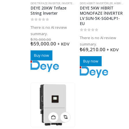
DEYE TRIFAZE İNVERTER
,
İNVERTERLER (INVERTÖR)
DEYE HIBRIT İNVERTÖRLER
,
ON GRID İNVERTERLER
,
HIBRIT İNVERTERLER
,
ŞAR
DEYE 20KW Trifaze
DEYE 5KW HİBRİT
String İnverter
MONOFAZE İNVERTER
LV SUN-5K-SG04LP1-
EU
0
5 üzerinden
There is no AI review
summary.
0
5 üzerinden
There is no AI review
₺
70,000.00
₺
59,000.00
+ KDV
summary.
₺
69,210.00
+ KDV
Buy now
Buy now