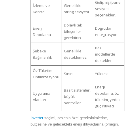
Gelişmiş (panel
İzleme ve
Genellikle
seviyesi
Kontrol
string seviyesi
seçenekleri)
Dolaylı (ek
Enerji
Doğrudan
bileşenler
Depolama
entegrasyon
gerektirir)
Bazı
Şebeke
Genellikle
modellerde
Bağımsızlık
desteklemez
destekler
Öz Tüketim
Sınırlı
Yüksek
Optimizasyonu
Enerji
Basit sistemler,
Uygulama
depolama, öz
büyük
Alanları
tüketim, yedek
santraller
güç ihtiyacı
İnverter
seçimi, projenin özel gereksinimlerine,
bütçesine ve gelecekteki enerji ihtiyaçlarına (örneğin,