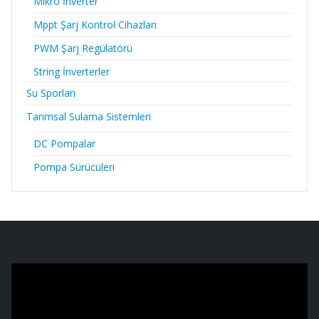
Mikro İnverter
Mppt Şarj Kontrol Cihazları
PWM Şarj Regülatörü
String İnverterler
Su Sporları
Tarımsal Sulama Sistemleri
DC Pompalar
Pompa Sürücüleri