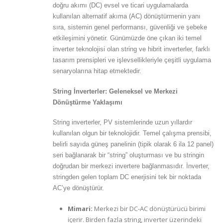
doğru akımı (DC) evsel ve ticari uygulamalarda
kullanılan alternatif akıma (AC) dönüştürmenin yanı
sıra, sistemin genel performansı, güvenliği ve şebeke
etkileşimini yönetir. Günümüzde öne çıkan iki temel
inverter teknolojisi olan string ve hibrit inverterler, farklı
tasarım prensipleri ve işlevsellikleriyle çeşitli uygulama
senaryolarına hitap etmektedir.
String İnverterler: Geleneksel ve Merkezi
Dönüştürme Yaklaşımı
String inverterler, PV sistemlerinde uzun yıllardır
kullanılan olgun bir teknolojidir. Temel çalışma prensibi,
belirli sayıda güneş panelinin (tipik olarak 6 ila 12 panel)
seri bağlanarak bir “string” oluşturması ve bu stringin
doğrudan bir merkezi invertere bağlanmasıdır. İnverter,
stringden gelen toplam DC enerjisini tek bir noktada
AC’ye dönüştürür.
Mimari:
Merkezi bir DC-AC dönüştürücü birimi
içerir. Birden fazla string, inverter üzerindeki