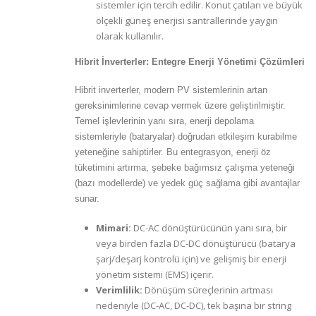
sistemler için tercih edilir. Konut çatıları ve büyük
ölçekli güneş enerjisi santrallerinde yaygın
olarak kullanılır.
Hibrit İnverterler: Entegre Enerji Yönetimi Çözümleri
Hibrit inverterler, modern PV sistemlerinin artan
gereksinimlerine cevap vermek üzere geliştirilmiştir.
Temel işlevlerinin yanı sıra, enerji depolama
sistemleriyle (bataryalar) doğrudan etkileşim kurabilme
yeteneğine sahiptirler. Bu entegrasyon, enerji öz
tüketimini artırma, şebeke bağımsız çalışma yeteneği
(bazı modellerde) ve yedek güç sağlama gibi avantajlar
sunar.
Mimari:
DC-AC dönüştürücünün yanı sıra, bir
veya birden fazla DC-DC dönüştürücü (batarya
şarj/deşarj kontrolü için) ve gelişmiş bir enerji
yönetim sistemi (EMS) içerir.
Verimlilik:
Dönüşüm süreçlerinin artması
nedeniyle (DC-AC, DC-DC), tek başına bir string