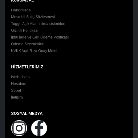
KURUMSAL
Hakkımızda
Mesafeli Satış Sözleşmesi
Toggo Açık Alan Isıtma sistemleri
Gizlilik Politikası
İptal İade ve Geri Ödeme Politikası
Ödeme Seçenekleri
KVKK Açık Rıza Onay Metni
HİZMETLERİMİZ
İstek Listesi
Hesabım
Sepet
İletişim
SOSYAL MEDYA