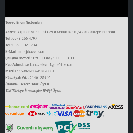
Toggo Enerji Sistemleri
Adres :
Akpınar Mahallesi Cesur Sokak No:10/A Sancaktepe-İstanbul
Tel :
0543 256 4797
Tel :
0850 302 1734
E-Mail
: info@toggo.com.tr
Çalışma Saatleri
: Pzt – Cum / 9:00 – 18:00
Kep Adresi :
serkan.coskun.4@hs01.kep.tr
Mersis :
4689-4413-4580-0001
Küçükyalı Vd. :
2140125940
İstanbul Ticaret Odası Üyesi
TIM Türkiye İhracatçılar Birliği Üyesi