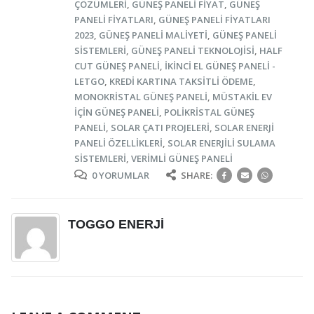
ÇÖZÜMLERI
,
GÜNEŞ PANELI FIYAT
,
GÜNEŞ
PANELI FIYATLARI
,
GÜNEŞ PANELI FIYATLARI
2023
,
GÜNEŞ PANELI MALIYETI
,
GÜNEŞ PANELI
SISTEMLERI
,
GÜNEŞ PANELI TEKNOLOJISI
,
HALF
CUT GÜNEŞ PANELI
,
IKINCI EL GÜNEŞ PANELI -
LETGO
,
KREDI KARTINA TAKSITLI ÖDEME
,
MONOKRISTAL GÜNEŞ PANELI
,
MÜSTAKIL EV
IÇIN GÜNEŞ PANELI
,
POLIKRISTAL GÜNEŞ
PANELI
,
SOLAR ÇATI PROJELERI
,
SOLAR ENERJI
PANELI ÖZELLIKLERI
,
SOLAR ENERJILI SULAMA
SISTEMLERI
,
VERIMLI GÜNEŞ PANELI
0 YORUMLAR
SHARE:
TOGGO ENERJI