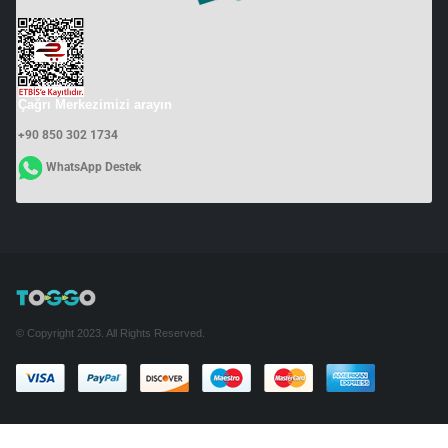
Çağrı Merkezimizi arayın
+90 850 302 1734
WhatsApp Destek
© Copyright 2023. All Rights Reserved.