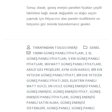
Sonuç olarak, güneş enerjisi panelleri fiyatları çeşitli
faktörlere bağlı olarak değişebilir ve doğru seçim
yapmak için ihtiyacınız olan panelin özelliklerini ve
bütçenizi göz önünde bulundurmanız gerekir.
TARAFINDAN
TOGGO ENERJI
GENEL
1000W GÜNEŞ PANELI FIYATLARI
,
2. EL
GÜNEŞ PANELI FIYATLARI
,
5 KW GÜNEŞ PANELI
FIYATLARI
,
650 WATT GÜNEŞ PANELI FIYATLARI
,
ARAZI GES PROJELERI
,
AYNI GÜN KARGO
,
BIR EVE
YETECEK GÜNEŞ PANELI FIYATI
,
BIR EVE YETECEK
GÜNEŞ PANELI FIYATI 2023
,
ELEKTRIK PANELI
WATT GÜCÜ
,
EN UCUZ GÜNEŞ ENERJISI PANELI
,
GÜNEŞ ENERJISI
,
GÜNEŞ ENERJISI FIYAT
,
GÜNEŞ
ENERJISI PANELI FIYATLARI
,
GÜNEŞ ENERJISI
PANELI SATIN ALMA
,
GÜNEŞ ENERJISI
SISTEMLERI
,
GÜNEŞ PANELI
,
GÜNEŞ PANELI