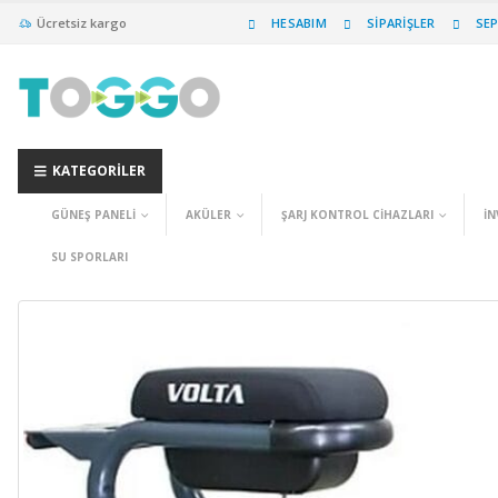
Ücretsiz kargo
HESABIM
SIPARIŞLER
SE
KATEGORILER
GÜNEŞ PANELI
AKÜLER
ŞARJ KONTROL CIHAZLARI
İN
SU SPORLARI