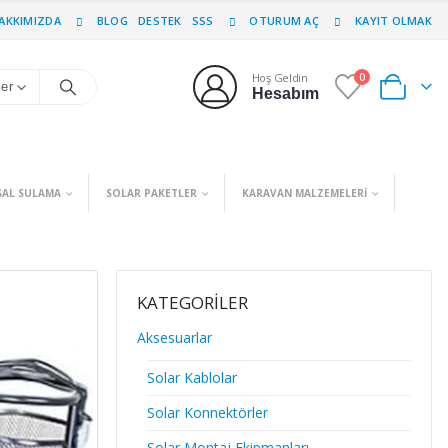
AKKIMIZDA
BLOG
DESTEK
SSS
OTURUM AÇ
KAYIT OLMAK
Hoş Geldin
0
0
ler
Hesabım
SAL SULAMA
SOLAR PAKETLER
KARAVAN MALZEMELERI
KATEGORILER
Aksesuarlar
Solar Kablolar
Solar Konnektörler
Solar Montaj Ekipmanları