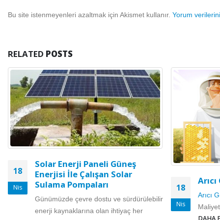
Bu site istenmeyenleri azaltmak için Akismet kullanır.
Yorum verilerini
RELATED
POSTS
Solar Enerji Paneli Güneş
18
Enerjisi İle Çalışan Solar
Arıcı
Sulama Pompaları
18
Nis
Arıcı 
Günümüzde çevre dostu ve sürdürülebilir
Nis
Maliyet
enerji kaynaklarına olan ihtiyaç her
DAHA 