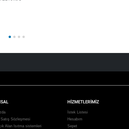
SAL
HİZMETLERİMİZ
zda
İstek Listesi
 Satış Sözleşmesi
Hesabım
ık Alan Isıtma sistemleri
Sepet