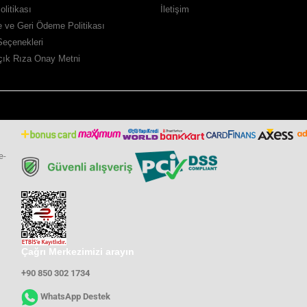
Politikası
İletişim
de ve Geri Ödeme Politikası
eçenekleri
ık Rıza Onay Metni
e-
Çağrı Merkezimizi arayın
+90 850 302 1734
WhatsApp Destek