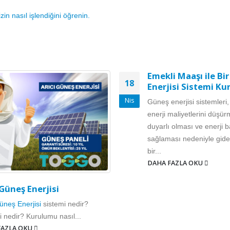
zin nasıl işlendiğini öğrenin.
Emekli Maaşı ile Bi
18
Enerjisi Sistemi Kur
Nis
Güneş enerjisi sistemler
enerji maliyetlerini düşü
duyarlı olması ve enerji b
sağlaması nedeniyle gide
bir...
DAHA FAZLA OKU
 Güneş Enerjisi
Güneş Ener
ji
si
sistemi nedir?
i nedir? Kurulumu nasıl...
FAZLA OKU