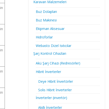
Karavan Malzemeleri
çin
Buz Dolapları
Buz Makinesi
Ekipman Aksesuar
çin
Hidroforlar
Webasto Dizel Isıtıcılar
çin
Şarj Kontrol Cihazları
Akü Şarj Cihazı (Redresörler)
çin
Hibrit İnverterler
Deye Hibrit İnvertörler
Solis Hibrit İnverterler
çin
İnverterler (invertör)
Akıllı İnverterler