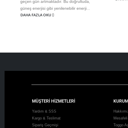
geçen gün artmaktadır. Bu doğrultuda,
güneş enerjisi gibi yenilenebilir enerji...
DAHA FAZLA OKU
MÜŞTERİ HİZMETLERİ
KURUM
Yardım & SSS
Hakkımı
Kargo & Teslimat
Mesafeli
Sipariş Geçmişi
Toggo Aç