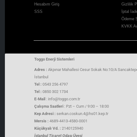
Hesabım Giriş
Gizlilik 
SSS
İptal İa
Ödeme S
KVKK Aç
Toggo Enerji Sistemleri
Adres :
Akpınar Mahallesi Cesur Sokak No:10/A Sancaktep
İstanbul
Tel :
0543 256 4797
Tel :
0850 302 1734
E-Mail
: info@toggo.com.tr
Çalışma Saatleri
: Pzt – Cum / 9:00 – 18:00
Kep Adresi :
serkan.coskun.4@hs01.kep.tr
Mersis :
4689-4413-4580-0001
Küçükyalı Vd. :
2140125940
İstanbul Ticaret Odası Üyesi