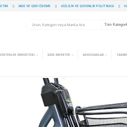
PETIM
İADE VE GERI ÖDEME
GIZLILIK VE GÜVENLIK POLITIKASI
H
Tüm Kategori
VERTERLER (INVERTÖR)
GRID İNVERTER
AKSESUARLAR
TARIM