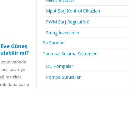
Mppt Şarj Kontrol Cihazları
PWM Şarj Regülatörü
String İnverterler
Su Sporları
r Eve Güneş
ulabilir mi?
Tarımsal Sulama Sistemleri
i, uzun vadede
DC Pompalar
rmesi, çevreye
Pompa Sürücüleri
ağımsızlığı
rek daha cazip
Güneş Enerjisi Hesaplaması
18
Nasıl Yapılır?
Nis
Güneş enerjisi hesaplaması nasıl yapılır?
Panel sayısı, enerji ihtiyacı ve
güneşlenme süresi gibi faktörleri öğrenin.