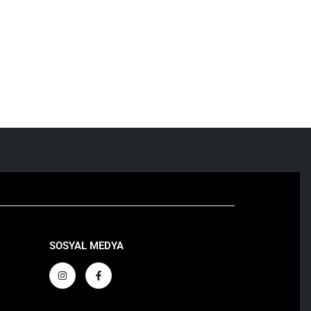
Adım adım rehberle doğru güneş...
DAHA FAZLA OKU
SOSYAL MEDYA